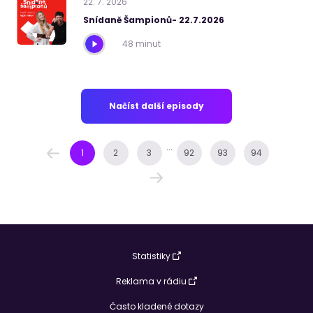
22
.
7
.
2026
Snídaně Šampionů- 22.7.2026
48 minut
Načíst další episody
...
1
2
3
92
93
94
Statistiky
Reklama v rádiu
Často kladené dotazy