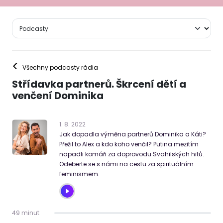
<
Všechny podcasty rádia
Střídavka partnerů. Škrcení dětí a
venčení Dominika
1
.
8
.
2022
Jak dopadla výměna partnerů Dominika a Káti?
Přežil to Alex a kdo koho venčil? Putina mezitím
napadli komáři za doprovodu Svahilských hitů.
Odeberte se s námi na cestu za spirituálním
feminismem.
49 minut