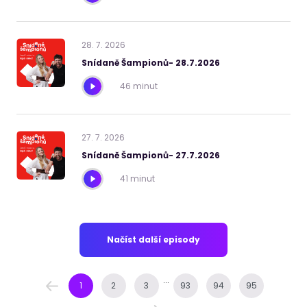
28
.
7
.
2026
Snídaně Šampionů- 28.7.2026
46 minut
27
.
7
.
2026
Snídaně Šampionů- 27.7.2026
41 minut
Načíst další episody
...
1
2
3
93
94
95