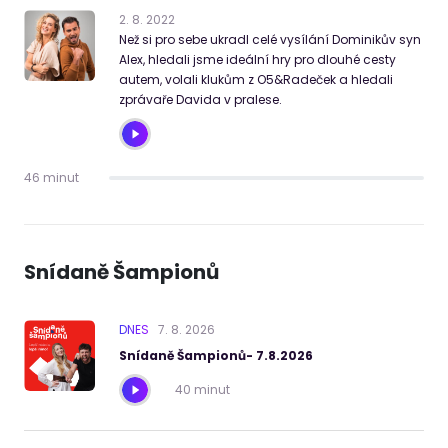
2
.
8
.
2022
Než si pro sebe ukradl celé vysílání Dominikův syn
Alex, hledali jsme ideální hry pro dlouhé cesty
autem, volali klukům z O5&Radeček a hledali
zprávaře Davida v pralese.
46 minut
Snídaně Šampionů
DNES
7
.
8
.
2026
Snídaně Šampionů- 7.8.2026
40 minut