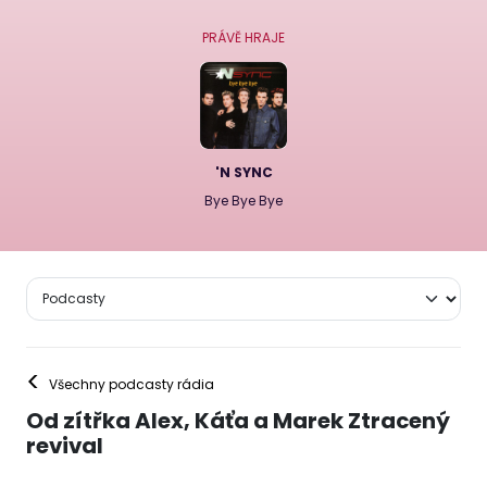
PRÁVĚ HRAJE
'N SYNC
Bye Bye Bye
<
Všechny podcasty rádia
Od zítřka Alex, Káťa a Marek Ztracený
revival