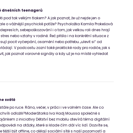
vě dnešních teenagerů
ti pod tak velkým tlakem? A jak poznat, že už nejde jen o
ale o vážnější psychické potíže? Psycholožka Kamila Prokešová
depresích, sebepoškozování i o tom, jak velkou roli dnes hrají
í stres nebo vztahy v rodině. Řeč přišla i na konkrétní situace z
isují pocit vyčerpání, osamění nebo potřebu „ulevit si“ od
vládají. V podcastu zazní také praktické rady pro rodiče, jak s
it, jak poznat varovné signály a kdy už je na místě vyhledat
ne světě
ále po ruce. Ráno, večer, v práci i ve volném čase. Ale co
hvíli odložili?Moderátorka Iva Hadj Moussa společně s
ánkem z iniciativy Dětství bez mobilu otevírá téma digitální
dpovědi na otázky, které si klade čím dál víc lidí. Dozvíte se,
e těžší být offline, co dělají sociální sítě s naší pozorností a