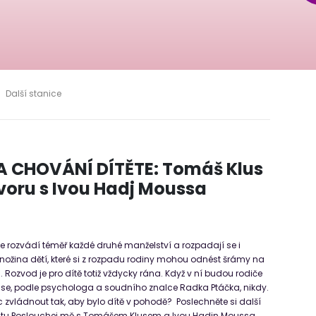
Další stanice
A CHOVÁNÍ DÍTĚTE: Tomáš Klus
voru s Ivou Hadj Moussa
se rozvádí téměř každé druhé manželství a rozpadají se i
ožina dětí, které si z rozpadu rodiny mohou odnést šrámy na
. Rozvod je pro dítě totiž vždycky rána. Když v ní budou rodiče
í se, podle psychologa a soudního znalce Radka Ptáčka, nikdy.
 zvládnout tak, aby bylo dítě v pohodě? Poslechněte si další
tu Poslouchej mě s Tomášem Klusem a Ivou Hadjn Moussa.