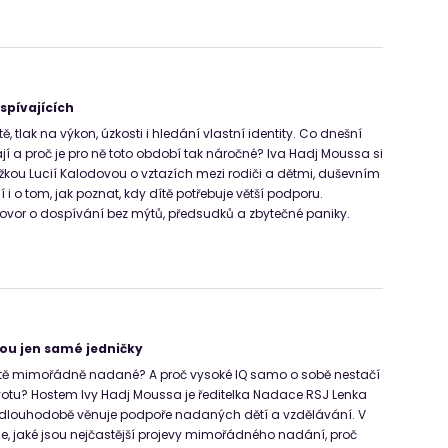
spívajících
tě, tlak na výkon, úzkosti i hledání vlastní identity. Co dnešní
jí a proč je pro ně toto období tak náročné? Iva Hadj Moussa si
kou Lucií Kalodovou o vztazích mezi rodiči a dětmi, duševním
 i o tom, jak poznat, kdy dítě potřebuje větší podporu.
hovor o dospívání bez mýtů, předsudků a zbytečné paniky.
ou jen samé jedničky
dítě mimořádně nadané? A proč vysoké IQ samo o sobě nestačí
otu? Hostem Ivy Hadj Moussa je ředitelka Nadace RSJ Lenka
e dlouhodobě věnuje podpoře nadaných dětí a vzdělávání. V
je, jaké jsou nejčastější projevy mimořádného nadání, proč