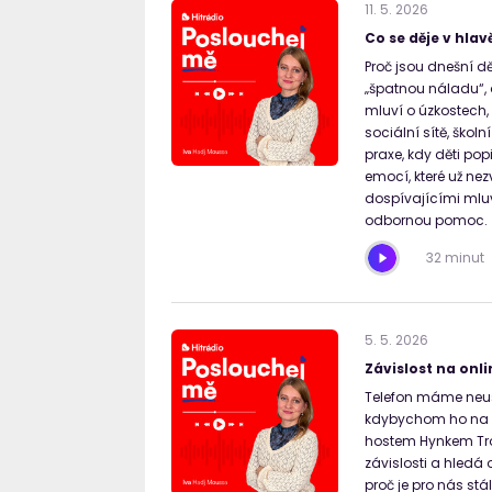
11
.
5
.
2026
Co se děje v hla
Proč jsou dnešní dě
„špatnou náladu“, 
mluví o úzkostech, 
sociální sítě, školn
praxe, kdy děti pop
emocí, které už nez
dospívajícími mluv
odbornou pomoc.
32 minut
5
.
5
.
2026
Závislost na onli
Telefon máme neust
kdybychom ho na c
hostem Hynkem Troj
závislosti a hledá o
proč je pro nás stál