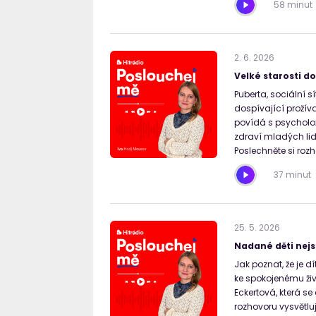
58 minut
2
.
6
.
2026
Velké starosti do
Puberta, sociální sí
dospívající prožíva
povídá s psycholož
zdraví mladých lidí
Poslechněte si roz
37 minut
25
.
5
.
2026
Nadané děti nejs
Jak poznat, že je 
ke spokojenému živ
Eckertová, která s
rozhovoru vysvětlu