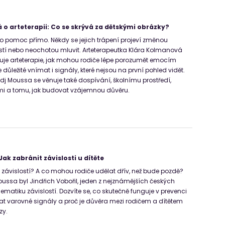
o arteterapii: Co se skrývá za dětskými obrázky?
í o pomoc přímo. Někdy se jejich trápení projeví změnou
stí nebo neochotou mluvit. Arteterapeutka Klára Kolmanová
nguje arteterapie, jak mohou rodiče lépe porozumět emocím
e důležité vnímat i signály, které nejsou na první pohled vidět.
dj Moussa se věnuje také dospívání, školnímu prostředí,
i a tomu, jak budovat vzájemnou důvěru.
 Jak zabránit závislosti u dítěte
o závislostí? A co mohou rodiče udělat dřív, než bude pozdě?
ussa byl Jindřich Vobořil, jeden z nejznámějších českých
matiku závislostí. Dozvíte se, co skutečně funguje v prevenci
znat varovné signály a proč je důvěra mezi rodičem a dítětem
zy.