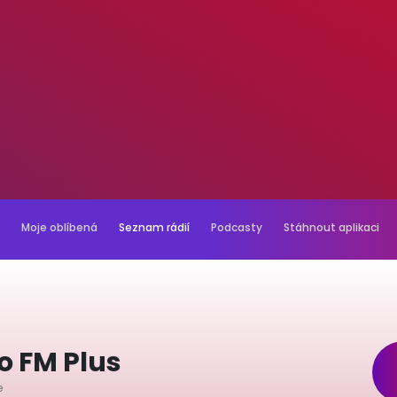
Moje oblíbená
Seznam rádií
Podcasty
Stáhnout aplikaci
o FM Plus
e