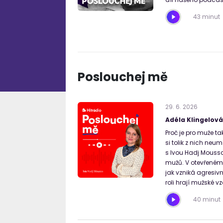
43 minut
Poslouchej mě
29
.
6
.
2026
Adéla Klingelová
Proč je pro muže t
si tolik z nich ne
s Ivou Hadj Moussa
mužů. V otevřeném 
jak vzniká agresiv
roli hrají mužské vzo
40 minut