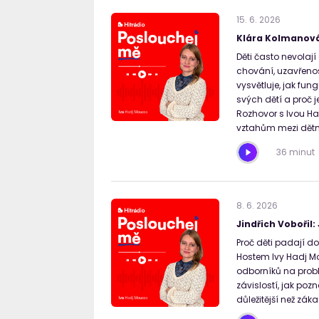
15
.
6
.
2026
Klára Kolmanová 
Děti často nevolaj
chování, uzavřeno
vysvětluje, jak fu
svých dětí a proč j
Rozhovor s Ivou Ha
vztahům mezi dětm
36 minut
8
.
6
.
2026
Jindřich Vobořil:
Proč děti padají d
Hostem Ivy Hadj Mo
odborníků na proble
závislostí, jak po
důležitější než záka