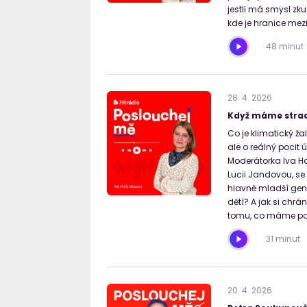
jestli má smysl zk
kde je hranice mez
48 minut
28
.
4
.
2026
Když máme strac
Co je klimatický ža
ale o reálný pocit 
Moderátorka Iva H
Lucii Jandovou, se 
hlavně mladší gene
dětí? A jak si chrá
tomu, co máme po
31 minut
20
.
4
.
2026