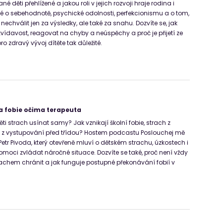
é děti přehlížené a jakou roli v jejich rozvoji hraje rodina i
ké o sebehodnotě, psychické odolnosti, perfekcionismu a o tom,
i nechválit jen za výsledky, ale také za snahu. Dozvíte se, jak
zvídavost, reagovat na chyby a neúspěchy a proč je přijetí ze
o zdravý vývoj dítěte tak důležité.
 a fobie očima terapeuta
ěti strach usínat samy? Jak vznikají školní fobie, strach z
i z vystupování před třídou? Hostem podcastu Poslouchej mě
etr Pivoda, který otevřeně mluví o dětském strachu, úzkostech i
omoci zvládat náročné situace. Dozvíte se také, proč není vždy
rachem chránit a jak funguje postupné překonávání fobií v