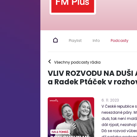
Playlist
Info
Podcasty
<
Všechny podcasty rádia
VLIV ROZVODU NA DUŠI 
a Radek Ptáček v rozho
6
.
11
.
2023
V České republice 
nesezdané páry. Mn
duši, tak není malá
dál rýpat, nezahoj
Dá se rozvod vůbec
díl našeho podcas