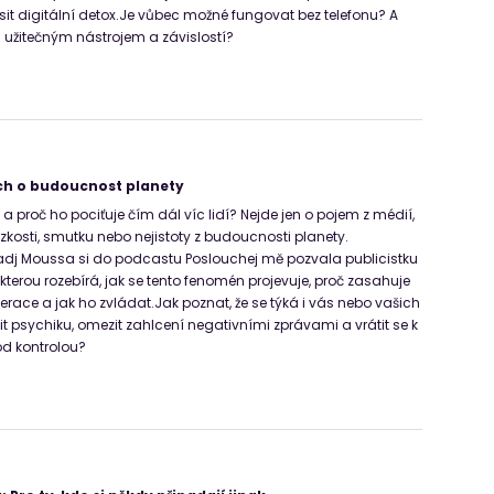
usit digitální detox.Je vůbec možné fungovat bez telefonu? A
i užitečným nástrojem a závislostí?
h o budoucnost planety
l a proč ho pociťuje čím dál víc lidí? Nejde jen o pojem z médií,
úzkosti, smutku nebo nejistoty z budoucnosti planety.
adj Moussa si do podcastu Poslouchej mě pozvala publicistku
kterou rozebírá, jak se tento fenomén projevuje, proč zasahuje
race a jak ho zvládat.Jak poznat, že se týká i vás nebo vašich
nit psychiku, omezit zahlcení negativními zprávami a vrátit se k
d kontrolou?