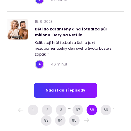
15
.
9
.
2023
Děti do karantény a na fotbal za půl
milionu. Bory na Netflix
Kolik stojí hrát fotbal za Ústí a jaký
nezapomenutelný den svého života byste si
zopákli?
46 minut
Načíst další episody
...
...
1
2
3
67
68
69
93
94
95