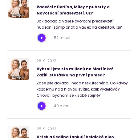
Radečci z Berlína, Miley z puberty a
Novoroční předsevzetí. Už?
Jak dopadla vaše Novoroční předsevzetí,
hudební šampionát a váš ex na detektoru lži?
52 minut
26
.
9
.
2023
Vybrali jste sto milionů na Martínka!
Zažili jste lásku na první pohled?
Zase jste dokázali něco neskutečného. Co kdyby
každému nad hlavou svítilo, kolik vydělává?
Chovali bychom se k sobě stejně?
49 minut
25
.
9
.
2023
Vršek a Sedlina tankují belgické pivo.