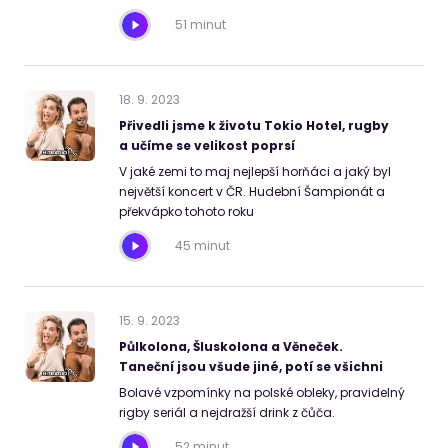
51 minut
18
.
9
.
2023
Přivedli jsme k životu Tokio Hotel, rugby
a učíme se velikost poprsí
V jaké zemi to maj nejlepší horňáci a jaký byl
největší koncert v ČR. Hudební Šampionát a
překvápko tohoto roku
45 minut
15
.
9
.
2023
Půlkolona, Šluskolona a Věneček.
Taneční jsou všude jiné, potí se všichni
Bolavé vzpomínky na polské obleky, pravidelný
rigby seriál a nejdražší drink z čůča.
52 minut