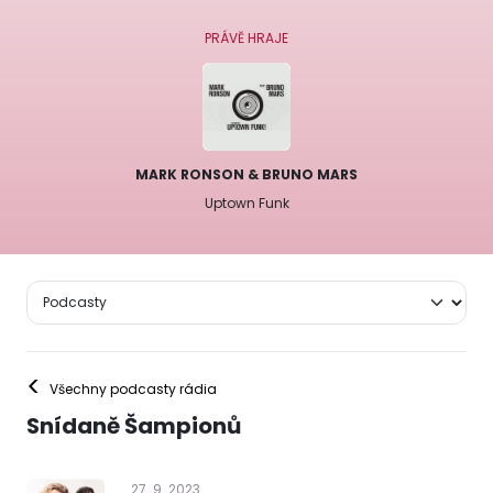
PRÁVĚ HRAJE
MARK RONSON & BRUNO MARS
Uptown Funk
<
Všechny podcasty rádia
Snídaně Šampionů
27
.
9
.
2023