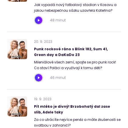
Jak vypadá nový fotbalový stadion v Kosovu a
jakou nebezpečnou sázku uzavřela Kateřina?
48 minut
20
.
9
.
2023
Punk rockové ráno s Blink 182, Sum 41,
Green day a DaKaDo 23
Mileniálové všech zemí, spojte se pro punk rock!
Co staví Poláci a využívají k tomu děti?
46 minut
19
.
9
.
2023
Pít mléko je divný! Brzobohatý dal zase
slib, Adele taky
Za co utrácíte nejvíce peněz a máte zkušenosti se
svatbou v zahraničí?