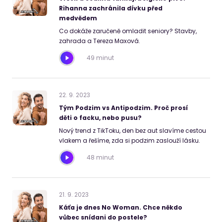
Rihanna zachránila dívku před
medvědem
Co dokáže zaručeně omladit seniory? Stavby,
zahrada a Tereza Maxová.
49 minut
22
.
9
.
2023
Tým Podzim vs Antipodzim. Proč prosí
děti o facku, nebo pusu?
Nový trend z TikToku, den bez aut slavíme cestou
vlakem a řešíme, zda si podzim zaslouží lásku.
48 minut
21
.
9
.
2023
Káťa je dnes No Woman. Chce někdo
vůbec snídani do postele?