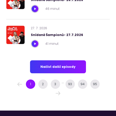
46 minut
27
.
7
.
2026
Snídaně Šampionů- 27.7.2026
41 minut
Načíst další episody
...
1
2
3
93
94
95