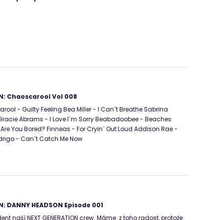
: Chaoscarool Vol 008
ool - Guilty Feeling Bea Miller - I Can´t Breathe Sabrina
 Gracie Abrams - I Love I´m Sorry Beabadoobee - Beaches
 Are You Bored? Finneas - For Cryin´ Out Loud Addison Rae -
Rodrigo - Can´t Catch Me Now
N: DANNY HEADSON Episode 001
dent naší NEXT GENERATION crew. Máme z toho radost, protože