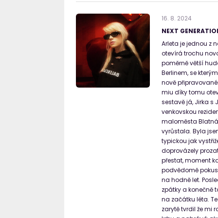
16
.
8
.
2024
NEXT GENERATION
Arleta je jednou z
otevírá trochu nov
poměrně větší hude
Berlinem, se který
nově připravovaném
miu díky tomu otev
sestavě já, Jirka 
venkovskou reziden
maloměsta Blatná. 
vyrůstala. Byla js
typickou jak vystři
doprovázely proza
přestat, moment kd
podvědomě pokusila
na hodně let. Posl
zpátky a konečně to 
na začátku léta. T
zarytě tvrdil že m