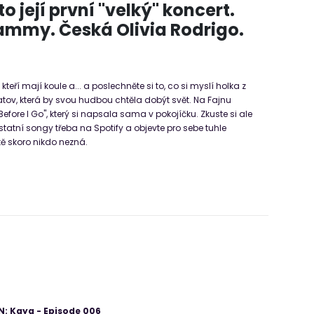
 její první "velký" koncert.
ammy. Česká Olivia Rodrigo.
, kteří mají koule a... a poslechněte si to, co si myslí holka z
atov, která by svou hudbou chtěla dobýt svět. Na Fajnu
Before I Go", který si napsala sama v pokojíčku. Zkuste si ale
ostatní songy třeba na Spotify a objevte pro sebe tuhle
ště skoro nikdo nezná.
: Kaya - Episode 006