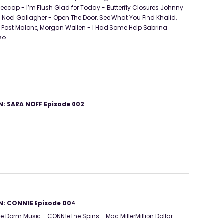
neecap - I’m Flush Glad for Today - Butterfly Closures Johnny
n Noel Gallagher - Open The Door, See What You Find Khalid,
re Post Malone, Morgan Wallen - I Had Some Help Sabrina
so
: SARA NOFF Episode 002
: CONN1E Episode 004
 Dorm Music - CONN1eThe Spins - Mac MillerMillion Dollar