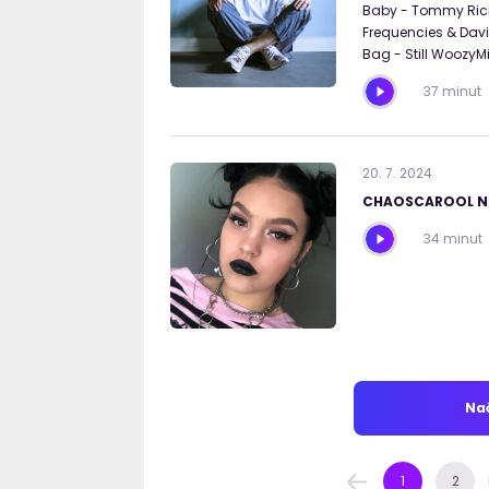
Baby - Tommy Rich
Frequencies & Dav
Bag - Still Woozy
37 minut
20
.
7
.
2024
CHAOSCAROOL Ne
34 minut
Nač
1
2