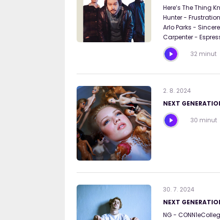
Here’s The Thing K
Hunter - Frustratio
Arlo Parks - Since
Carpenter - Espres
32 minut
2
.
8
.
2024
NEXT GENERATION
30 minut
30
.
7
.
2024
NEXT GENERATION
NG - CONN1eCollege