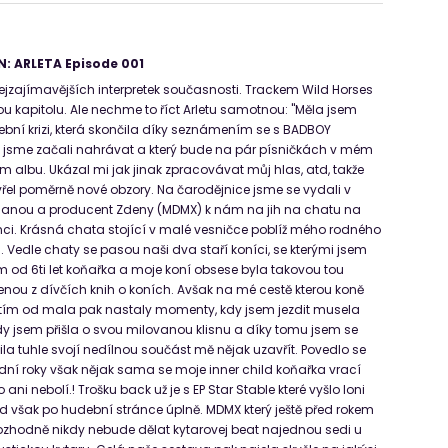
: ARLETA Episode 001
 nejzajímavějších interpretek současnosti. Trackem Wild Horses
ou kapitolu. Ale nechme to říct Arletu samotnou: "Měla jsem
bní krizi, která skončila díky seznámením se s BADBOY
m jsme začali nahrávat a který bude na pár písničkách v mém
 albu. Ukázal mi jak jinak zpracovávat můj hlas, atd, takže
řel poměrně nové obzory. Na čarodějnice jsme se vydali v
s Janou a producent Zdeny (MDMX) k nám na jih na chatu na
ci. Krásná chata stojící v malé vesničce poblíž mého rodného
Vedle chaty se pasou naši dva staří koníci, se kterými jsem
em od 6ti let koňařka a moje koní obsese byla takovou tou
ženou z dívčích knih o koních. Avšak na mé cestě kterou koně
tím od mala pak nastaly momenty, kdy jsem jezdit musela
y jsem přišla o svou milovanou klisnu a díky tomu jsem se
 tuhle svojí nedílnou součást mě nějak uzavřít. Povedlo se
ední roky však nějak sama se moje inner child koňařka vrací
ani nebolí.! Trošku back už je s EP Star Stable které vyšlo loni
ed však po hudební stránce úplně. MDMX který ještě před rokem
i rozhodně nikdy nebude dělat kytarovej beat najednou sedi u