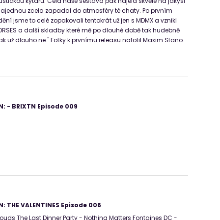
stickou kytaru. Celá naše sestava pak najela skvěle na jakýsi
 najednou zcela zapadal do atmosféry té chaty. Po prvním
ní jsme to celé zopakovali tentokrát už jen s MDMX a vznikl
ORSES a další skladby které mě po dlouhé době tak hudebně
ak už dlouho ne." Fotky k prvnímu releasu nafotil Maxim Stano.
: - BRIXTN Episode 009
: THE VALENTINES Episode 006
louds The Last Dinner Party - Nothing Matters Fontaines DC -