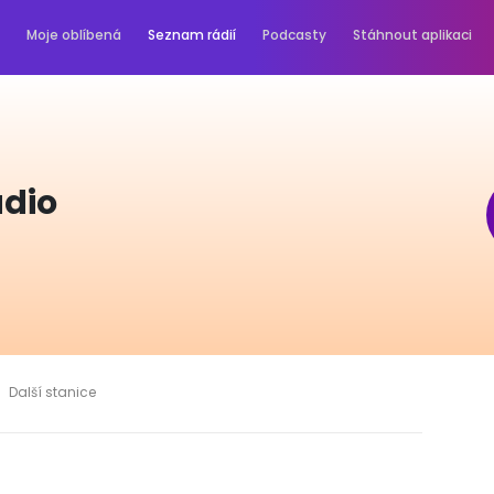
Moje oblíbená
Seznam rádií
Podcasty
Stáhnout aplikaci
adio
Další stanice