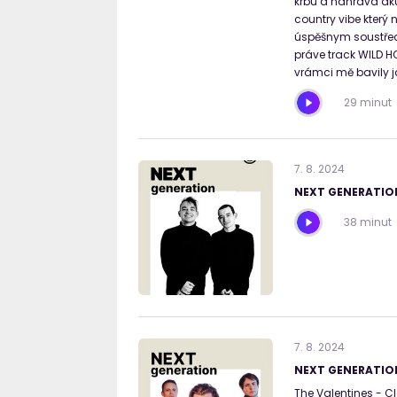
krbu a nahrává aku
country vibe který
úspěšnym soustředě
práve track WILD H
vrámci mě bavily j
29 minut
7
.
8
.
2024
NEXT GENERATION
38 minut
7
.
8
.
2024
NEXT GENERATION
The Valentines - C