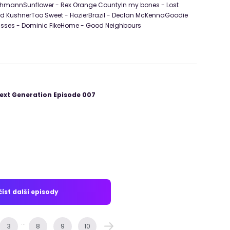
mannSunflower - Rex Orange CountyIn my bones - Lost
id KushnerToo Sweet - HozierBrazil - Declan McKennaGoodie
Misses - Dominic FikeHome - Good Neighbours
xt Generation Episode 007
íst další episody
...
3
8
9
10