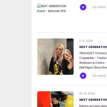
30 minut
2
.
9
.
2024
NEXT GENERATION
TRACKLIST Chaoscar
Carpenter - Taste
Wallows & Clairo -
Diet Pepsi Olivia 
30 minut
20
.
8
.
2024
NEXT GENERATIO
Danny je nový resi