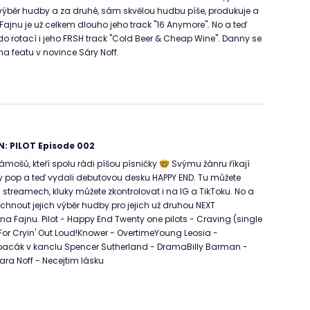
výběr hudby a za druhé, sám skvělou hudbu píše, produkuje a
 Fajnu je už celkem dlouho jeho track "16 Anymore". No a teď
do rotací i jeho FRSH track "Cold Beer & Cheap Wine". Danny se
 na featu v novince Sáry Noff.
: PILOT Episode 002
í kámošů, kteří spolu rádi píšou písničky 🤓 Svýmu žánru říkají
pop a teď vydali debutovou desku HAPPY END. Tu můžete
streamech, kluky můžete zkontrolovat i na IG a TikToku. No a
chnout jejich výběr hudby pro jejich už druhou NEXT
 Fajnu. Pilot - Happy End Twenty one pilots - Craving (single
 For Cryin' Out Loud!Knower - OvertimeYoung Leosia -
Spacák v kanclu Spencer Sutherland - DramaBilly Barman -
ra Noff - Necejtim lásku