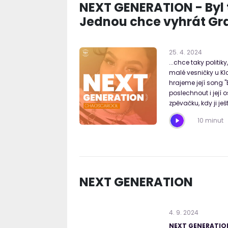
NEXT GENERATION - Byl to
Jednou chce vyhrát Gr
25
.
4
.
2024
...chce taky politiky
malé vesničky u Kl
hrajeme její song "
poslechnout i její 
zpěvačku, kdy ji je
10 minut
NEXT GENERATION
4
.
9
.
2024
NEXT GENERATION