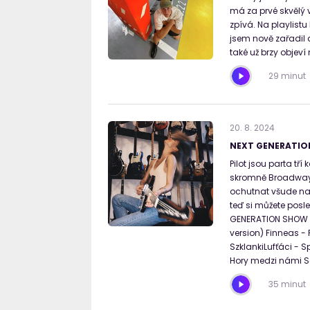
má za prvé skvělý 
zpívá. Na playlistu
jsem nově zařadil 
také už brzy objeví
29 minut
20
.
8
.
2024
NEXT GENERATION
Pilot jsou parta tř
skromně Broadway 
ochutnat všude na 
teď si můžete posle
GENERATION SHOW na
version) Finneas -
SzklankiLufťáci - 
Hory medzi námi Sa
35 minut