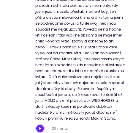
prozatím od mala pak nastaly momenty, kdy
jsem jezdit musela přestat, moment kdy jsem
přišla o svou milovanou klisnu a díky tomu jsem
se podvědomě pokusila tuhle svojí nedílnou
součást mě nějak uzavřít. Povedlo se na hodně
let. Poslední roky však nějak sama se moje inner
child koňařka vrací zpátky a konečně to ani
nebolí.! Trošku back už je s EP Star Stable které
vyšlo loni na začátku léta. Ted však po hudební
stránce úplně. MDMX který ještě před rokem zarytě
tvrdil že mi rozhodně nikdy nebude dělat kytarovej
beat najednou sedi u krbu a nahrává akustickou
kytaru. Celá naše sestava pak najela skvěle na
jakýsi country vibe který najednou zcela zapadal
do atmosféry té chaty. Po prvním úspěšnym
soustředění jsme to celé zopakovali tentokrát už
jen s MDMX a vznikl práve track WILD HORSES a
další skladby které mě po dlouhé době tak
hudebně vrámci mě bavily jak už dlouho ne."
Fotky k prvnímu releasu nafotil Maxim Stano.
29 minut