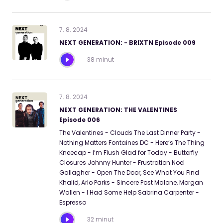
7
.
8
.
2024
NEXT GENERATION: - BRIXTN Episode 009
38 minut
7
.
8
.
2024
NEXT GENERATION: THE VALENTINES
Episode 006
The Valentines - Clouds The Last Dinner Party -
Nothing Matters Fontaines DC - Here’s The Thing
Kneecap - I’m Flush Glad for Today - Butterfly
Closures Johnny Hunter - Frustration Noel
Gallagher - Open The Door, See What You Find
Khalid, Arlo Parks - Sincere Post Malone, Morgan
Wallen - I Had Some Help Sabrina Carpenter -
Espresso
32 minut