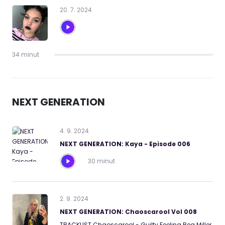
20
.
7
.
2024
34 minut
NEXT GENERATION
4
.
9
.
2024
NEXT GENERATION: Kaya - Episode 006
30 minut
2
.
9
.
2024
NEXT GENERATION: Chaoscarool Vol 008
TRACKLIST Chaoscarool - Guilty Feeling Bea Miller