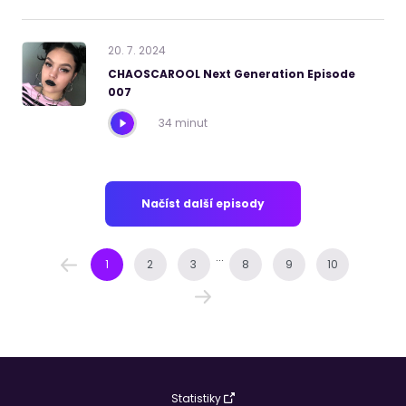
20
.
7
.
2024
CHAOSCAROOL Next Generation Episode
007
34 minut
Načíst další episody
...
1
2
3
8
9
10
Statistiky