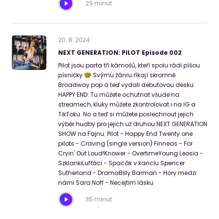
29 minut
20
.
8
.
2024
NEXT GENERATION: PILOT Episode 002
Pilot jsou parta tří kámošů, kteří spolu rádi píšou
písničky 🤓 Svýmu žánru říkají skromně
Broadway pop a teď vydali debutovou desku
HAPPY END. Tu můžete ochutnat všude na
streamech, kluky můžete zkontrolovat i na IG a
TikToku. No a teď si můžete poslechnout jejich
výběr hudby pro jejich už druhou NEXT GENERATION
SHOW na Fajnu. Pilot - Happy End Twenty one
pilots - Craving (single version) Finneas - For
Cryin' Out Loud!Knower - OvertimeYoung Leosia -
SzklankiLufťáci - Spacák v kanclu Spencer
Sutherland - DramaBilly Barman - Hory medzi
námi Sara Noff - Necejtim lásku
35 minut