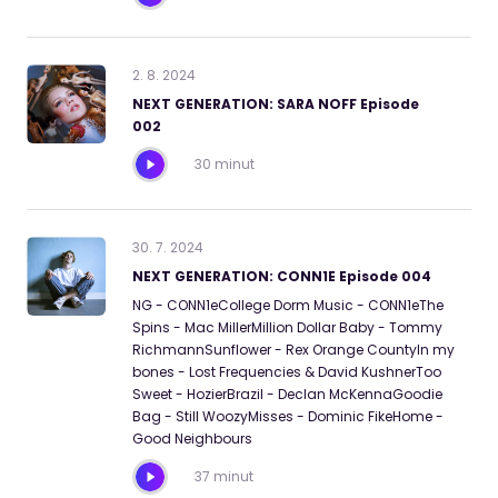
2
.
8
.
2024
NEXT GENERATION: SARA NOFF Episode
002
30 minut
30
.
7
.
2024
NEXT GENERATION: CONN1E Episode 004
NG - CONN1eCollege Dorm Music - CONN1eThe
Spins - Mac MillerMillion Dollar Baby - Tommy
RichmannSunflower - Rex Orange CountyIn my
bones - Lost Frequencies & David KushnerToo
Sweet - HozierBrazil - Declan McKennaGoodie
Bag - Still WoozyMisses - Dominic FikeHome -
Good Neighbours
37 minut