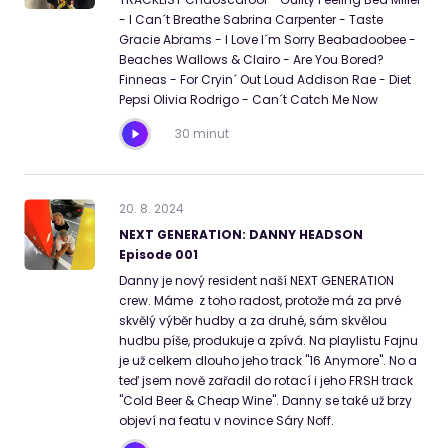
- I Can´t Breathe Sabrina Carpenter - Taste
Gracie Abrams - I Love I´m Sorry Beabadoobee -
Beaches Wallows & Clairo - Are You Bored?
Finneas - For Cryin´ Out Loud Addison Rae - Diet
Pepsi Olivia Rodrigo - Can´t Catch Me Now
30 minut
20
.
8
.
2024
NEXT GENERATION: DANNY HEADSON
Episode 001
Danny je nový resident naší NEXT GENERATION
crew. Máme z toho radost, protože má za prvé
skvělý výběr hudby a za druhé, sám skvělou
hudbu píše, produkuje a zpívá. Na playlistu Fajnu
je už celkem dlouho jeho track "16 Anymore". No a
teď jsem nově zařadil do rotací i jeho FRSH track
"Cold Beer & Cheap Wine". Danny se také už brzy
objeví na featu v novince Sáry Noff.