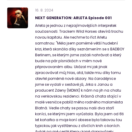
16
.
8
.
2024
NEXT GENERATION: ARLETA Episode 001
Arleta je jednou z nejzajímavějších interpretek
současnosti. Trackem Wild Horses otevírá trochu
novou kapitolu. Ale nechme to říct Arletu
samotnou: "Měla jsem poměrně větší hudební
krizi, která skončila díky seznámením se s BADBOY
Berlinem, se kterým jsme začali nahrávat a který
bude na pár písničkách v mém nově
připravovaném albu. Ukázal mi jak jinak
zpracovávat můj hlas, atd, takže miu díky tomu
otevřel poměrně nové obzory. Na čarodějnice
jsme se vydali v sestavě já, Jirka s Janou a
producent Zdeny (MDMX) k nám na jih na chatu
na venkovskou rezidenci. Krásná chata stojící v
malé vesničce poblíž mého rodného maloměsta
Blatná. Vedle chaty se pasou naši dva staří
koníci, se kterými jsem vyrůstala. Byla jsem od 6ti
let koňařka a moje koní obsese byla takovou tou
typickou jak vystřiženou z dívčích knih o koních.
Avšak na mé cestě kterou koně doprovázely