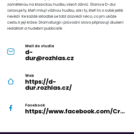
zaměřenou na klasickou hudbu všech žánrů. Stanice D-dur
oslovuje ty, kteří milují vážnou hudbu, ale i ty, kteří to o sobě ještě
nevědí. Ke každé skladbě se totiž dozvědí něco, co jim ukáže
cestu k její kráse. Dramaturgii i průvodní slovo připravují zkušení
redaktoři a hudební publicisté.
Mail do studia
d-
dur@rozhlas.cz
Web
https://d-
dur.rozhlas.cz/
Facebook
https://www.facebook.com/Cro.Ddur/