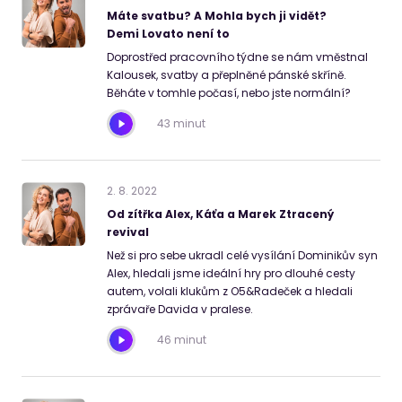
Máte svatbu? A Mohla bych ji vidět?
Demi Lovato není to
Doprostřed pracovního týdne se nám vměstnal
Kalousek, svatby a přeplněné pánské skříně.
Běháte v tomhle počasí, nebo jste normální?
43 minut
2
.
8
.
2022
Od zítřka Alex, Káťa a Marek Ztracený
revival
Než si pro sebe ukradl celé vysílání Dominikův syn
Alex, hledali jsme ideální hry pro dlouhé cesty
autem, volali klukům z O5&Radeček a hledali
zprávaře Davida v pralese.
46 minut