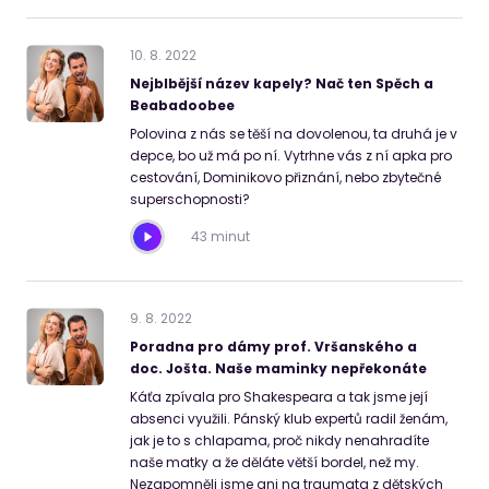
10
.
8
.
2022
Nejblbější název kapely? Nač ten Spěch a
Beabadoobee
Polovina z nás se těší na dovolenou, ta druhá je v
depce, bo už má po ní. Vytrhne vás z ní apka pro
cestování, Dominikovo přiznání, nebo zbytečné
superschopnosti?
43 minut
9
.
8
.
2022
Poradna pro dámy prof. Vršanského a
doc. Jošta. Naše maminky nepřekonáte
Káťa zpívala pro Shakespeara a tak jsme její
absenci využili. Pánský klub expertů radil ženám,
jak je to s chlapama, proč nikdy nenahradíte
naše matky a že děláte větší bordel, než my.
Nezapomněli jsme ani na traumata z dětských