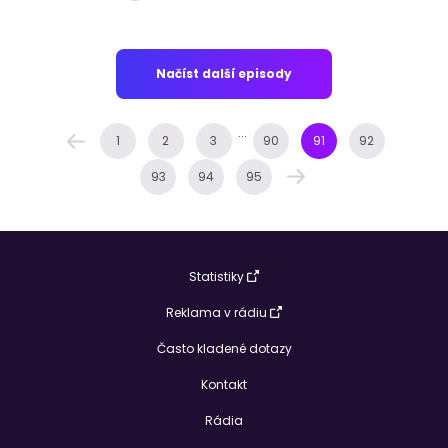
Načíst další episody
...
1
2
3
90
91
92
93
94
95
Statistiky
Reklama v rádiu
Často kladené dotazy
Kontakt
Rádia