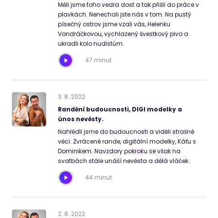
Měli jsme toho vedra dost a tak přišli do práce v
plavkách. Nenechali jste nás v tom. Na pustý
písečný ostrov jsme vzali vás, Helenku
Vondráčkovou, vychlazený švestkový pivo a
ukradli kolo nudistům.
47 minut
3
.
8
.
2022
Randění budoucnosti, DIGI modelky a
únos nevěsty.
Nahlédli jsme do budoucnosti a viděli strašné
věci. Zvrácené rande, digitální modelky, Káťu s
Dominikem. Navzdory pokroku se však na
svatbách stále unáší nevěsta a dělá vláček.
44 minut
2
.
8
.
2022