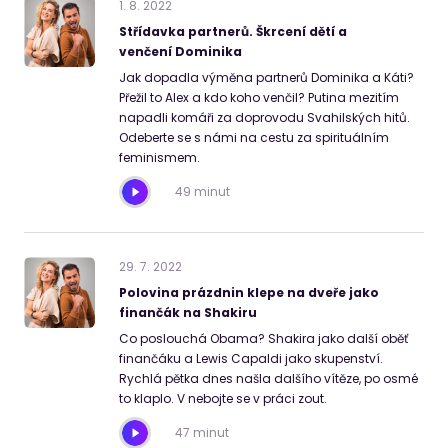
1
.
8
.
2022
Střídavka partnerů. Škrcení dětí a
venčení Dominika
Jak dopadla výměna partnerů Dominika a Káti?
Přežil to Alex a kdo koho venčil? Putina mezitím
napadli komáři za doprovodu Svahilských hitů.
Odeberte se s námi na cestu za spirituálním
feminismem.
49 minut
29
.
7
.
2022
Polovina prázdnin klepe na dveře jako
finančák na Shakiru
Co poslouchá Obama? Shakira jako další oběť
finančáku a Lewis Capaldi jako skupenství.
Rychlá pětka dnes našla dalšího vítěze, po osmé
to klaplo. V nebojte se v práci zout.
47 minut