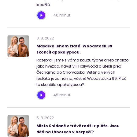
kroužků.
40 minut
8
.
8
.
2022
Masařka jenom zlatá. Woodstock 99
skončil apokalypsou.
Rozebrali jsme s váma kauzu týdne aneb chorizo
jako hvězda, navštívili Hollywood a utekli před
Čechama do Chorvatska. Většina velkých
fesťáků je za náma, včetně Woodstocku 99. Proč
to skončilo apokalypsou?
45 minut
5
.
8
.
2022
Místo Snídaně v trávě radši z pláže. Jsou
děti na táborech v bezpečí?