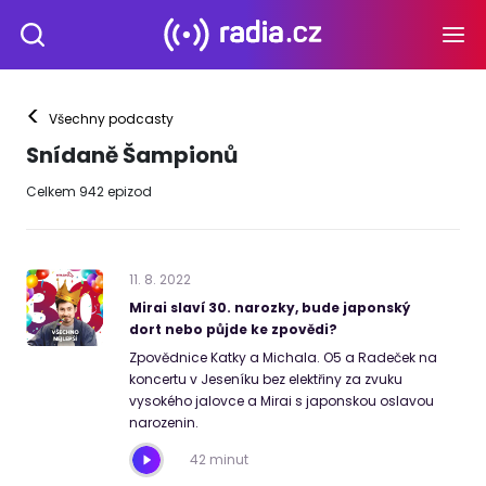
<
Všechny podcasty
Snídaně Šampionů
Celkem
942
epizod
11
.
8
.
2022
Mirai slaví 30. narozky, bude japonský
dort nebo půjde ke zpovědi?
Zpovědnice Katky a Michala. O5 a Radeček na
koncertu v Jeseníku bez elektřiny za zvuku
vysokého jalovce a Mirai s japonskou oslavou
narozenin.
42 minut