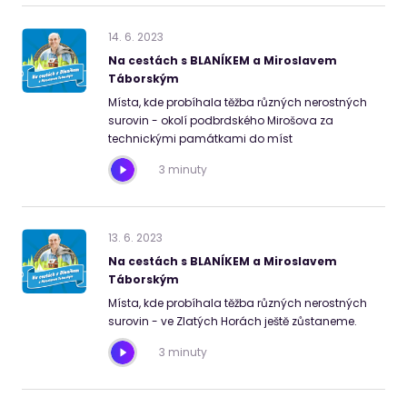
14
.
6
.
2023
Na cestách s BLANÍKEM a Miroslavem
Táborským
Místa, kde probíhala těžba různých nerostných
surovin - okolí podbrdského Mirošova za
technickými památkami do míst
3 minuty
13
.
6
.
2023
Na cestách s BLANÍKEM a Miroslavem
Táborským
Místa, kde probíhala těžba různých nerostných
surovin - ve Zlatých Horách ještě zůstaneme.
3 minuty