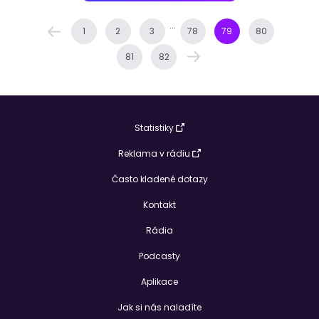
...
1
2
3
78
79
80
81
82
Statistiky
Reklama v rádiu
Často kladené dotazy
Kontakt
Rádia
Podcasty
Aplikace
Jak si nás naladíte