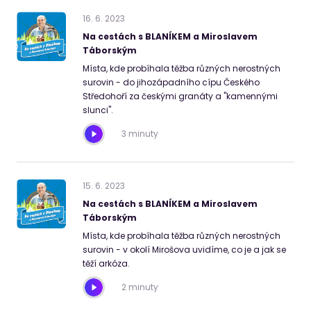
16
.
6
.
2023
Na cestách s BLANÍKEM a Miroslavem
Táborským
Místa, kde probíhala těžba různých nerostných
surovin - do jihozápadního cípu Českého
Středohoří za českými granáty a "kamennými
slunci".
3 minuty
15
.
6
.
2023
Na cestách s BLANÍKEM a Miroslavem
Táborským
Místa, kde probíhala těžba různých nerostných
surovin - v okolí Mirošova uvidíme, co je a jak se
těží arkóza.
2 minuty