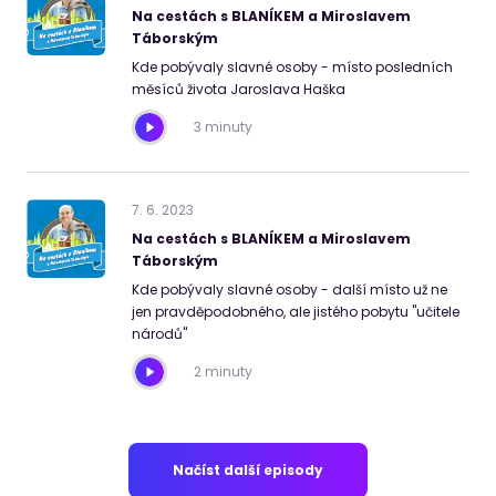
Na cestách s BLANÍKEM a Miroslavem
Táborským
Kde pobývaly slavné osoby - místo posledních
měsíců života Jaroslava Haška
3 minuty
7
.
6
.
2023
Na cestách s BLANÍKEM a Miroslavem
Táborským
Kde pobývaly slavné osoby - další místo už ne
jen pravděpodobného, ale jistého pobytu "učitele
národů"
2 minuty
Načíst další episody