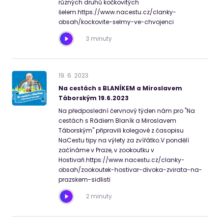
různých druhů kočkovitých
šelem.https://www.nacestu.cz/clanky-
obsah/kockovite-selmy-ve-chvojenci
3 minuty
19
.
6
.
2023
Na cestách s BLANÍKEM a Miroslavem
Táborským 19.6.2023
Na předposlední červnový týden nám pro "Na
cestách s Rádiem Blaník a Miroslavem
Táborským" připravili kolegové z časopisu
NaCestu tipy na výlety za zvířátko.V pondělí
začínáme v Praze, v zookoutku v
Hostivaři.https://www.nacestu.cz/clanky-
obsah/zookoutek-hostivar-divoka-zvirata-na-
prazskem-sidlisti
2 minuty