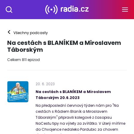
<
Všechny podcasty
Na cestách s BLANÍKEM a Miroslavem
Táborským
Celkem
811
epizod
20
.
6
.
2023
Na cestách s BLANÍKEM a Miroslavem
Táborským 20.6.2023
Na předposlední červnový týden nám pro "Na
cestách s Rádiem Blaník a Miroslavem
Táborským" připravili kolegové z časopisu
NaCestu tipy na výlety za zvířátko. V úterý míříme
do Chvojence nedaleko Pardubic za chovem