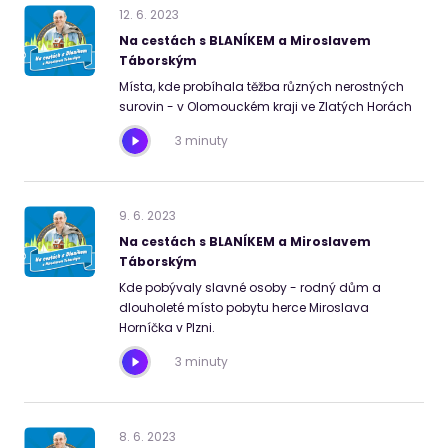
12
.
6
.
2023
Na cestách s BLANÍKEM a Miroslavem
Táborským
Místa, kde probíhala těžba různých nerostných
surovin - v Olomouckém kraji ve Zlatých Horách
3 minuty
9
.
6
.
2023
Na cestách s BLANÍKEM a Miroslavem
Táborským
Kde pobývaly slavné osoby - rodný dům a
dlouholeté místo pobytu herce Miroslava
Horníčka v Plzni.
3 minuty
8
.
6
.
2023