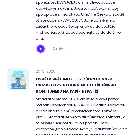
společnost NEVAJGLUJ a.s. motivovat obce
k osvětovým akcím. Jsou to např. workshopy,
spolupráce s iniciativou Ukliďme Česko a soutěž
„Čisté obce s NEVAJGLUJ“. Jaké odměny na
zúčastněné obce čekají a jak se do soutěže
mohou zapojit? Zaposlouchejte se do dalšího
dílu.
9 minut
25
.
5
.
2026
OSVĚTA VEŘEJNOSTI JE DŮLEŽITÁ ANEB
CIGARETOVÝ NEDOPALEK DO TŘÍDĚNÉHO
KONTEJNERU NA PAPÍR NEPATŘÍ
Moderátor Vlasta Suk si do studia opět pozval
ředitelku společnosti NEVAJGLUJ Martinu Vrbovou
a jednoho ze členů představenstva Tomáše
Zimu. Tentokrát se věnovali důležitému tématu, a
to osvětě veřejnosti. Jakou podobu mají
kampaně „Pan Nedopalek“ a „Cigaretovník“? A co