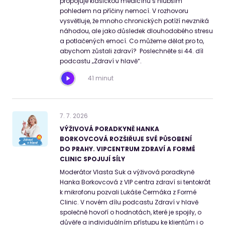
propojuje klasickou medicínu s hlubším
pohledem na příčiny nemocí. V rozhovoru
vysvětluje, že mnoho chronických potíží nevzniká
náhodou, ale jako důsledek dlouhodobého stresu
a potlačených emocí. Co můžeme dělat pro to,
abychom zůstali zdraví? Poslechněte si 44. díl
podcastu „Zdraví v hlavě“.
41 minut
7
.
7
.
2026
VÝŽIVOVÁ PORADKYNĚ HANKA
BORKOVCOVÁ ROZŠIŘUJE SVÉ PŮSOBENÍ
DO PRAHY. VIPCENTRUM ZDRAVÍ A FORMÉ
CLINIC SPOJUJÍ SÍLY
Moderátor Vlasta Suk a výživová poradkyně
Hanka Borkovcová z VIP centra zdraví si tentokrát
k mikrofonu pozvali Lukáše Čermáka z Formé
Clinic. V novém dílu podcastu Zdraví v hlavě
společně hovoří o hodnotách, které je spojily, o
důvěře a individuálním přístupu ke klientům i o