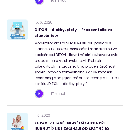
10 minut
15
.
6
.
2026
DITON – dlažby, ploty – Pracovní síla ve
stavebnictví
Moderátor Vlasta Suk si ve studiu povídal s
Gabrielou Ciklovou, personální manažerkou ve
společnosti DITON. Hlavní náplní rozhovoru byla
pracovní síla ve stavebnictví. Probrali
také aktuální situaci na trhu práce, náročnost
školení nových zaměstnanců a vliv moderní
technologie na jejich práci. Poslechněte si 10. díl
seriálu „DITON – dlažby, ploty.“
17 minut
1
.
6
.
2026
ZDRAVÍ V HLAVĚ- NEJVĚTŠÍ CHYBA PŘI
HUBNUTÍ? LIDÉ ZAČÍNAJÍ OD ŠPATNÉHO