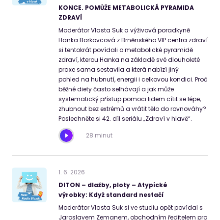
KONCE. POMŮŽE METABOLICKÁ PYRAMIDA
ZDRAVÍ
Moderátor Vlasta Suk a výživová poradkyně
Hanka Borkovcová z Brněnského VIP centra zdraví
si tentokrát povídali o metabolické pyramidě
zdraví, kterou Hanka na základě své dlouholeté
praxe sama sestavila a která nabízí jiný
pohled na hubnutí, energii i celkovou kondici. Proč
běžné diety často selhávají a jak může
systematický přístup pomoci lidem cítit se lépe,
zhubnout bez extrémů a vrátit tělo do rovnováhy?
Poslechněte si 42. díl seriálu „Zdraví v hlavě“.
28 minut
1
.
6
.
2026
DITON – dlažby, ploty – Atypické
výrobky: Když standard nestačí
Moderátor Vlasta Suk si ve studiu opět povídal s
Jaroslavem Zemanem, obchodním ředitelem pro