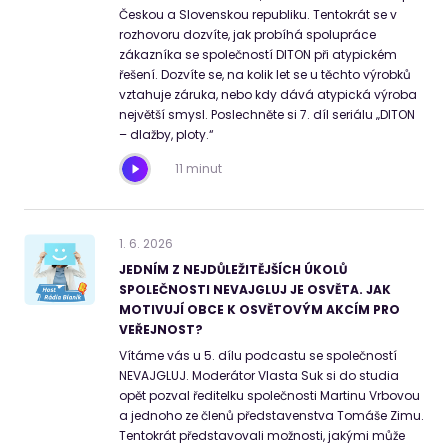
Českou a Slovenskou republiku. Tentokrát se v
rozhovoru dozvíte, jak probíhá spolupráce
zákazníka se společností DITON při atypickém
řešení. Dozvíte se, na kolik let se u těchto výrobků
vztahuje záruka, nebo kdy dává atypická výroba
největší smysl. Poslechněte si 7. díl seriálu „DITON
– dlažby, ploty.“
11 minut
1
.
6
.
2026
JEDNÍM Z NEJDŮLEŽITĚJŠÍCH ÚKOLŮ
SPOLEČNOSTI NEVAJGLUJ JE OSVĚTA. JAK
MOTIVUJÍ OBCE K OSVĚTOVÝM AKCÍM PRO
VEŘEJNOST?
Vítáme vás u 5. dílu podcastu se společností
NEVAJGLUJ. Moderátor Vlasta Suk si do studia
opět pozval ředitelku společnosti Martinu Vrbovou
a jednoho ze členů představenstva Tomáše Zimu.
Tentokrát představovali možnosti, jakými může