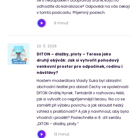
se s nedopalkem doopravdy stane, když ho
odhodíte do kanalizace? Odpovědi na vás čekají
v tomto podcastu. Příjemný poslech.
9 minut
20
.
5
.
2026
DITON – dlažby, ploty – Terasa jako
druhý obývák: Jak si vytvořit pohodový
venkovní prostor pro odpočinek, rodinu i
návštěvy?
Hostem moderátora Vlasty Suka byl oblastní
obchodní ředitel pro oblast Čechy ve společnosti
DITON Ondřej Hynek. Tentokrát v rozhovoru řešili,
jak si vytvořit co nejpříjemnější terasu. Na co se
zaměřit při výběru povrchu a jak skloubit hezký
vzhled s praktičností? A jak ji navrhnout, aby byla
vhodná i proděti? Poslechněte si 6. díl seriálu
„DITON – dlažby, ploty.“
13 minut