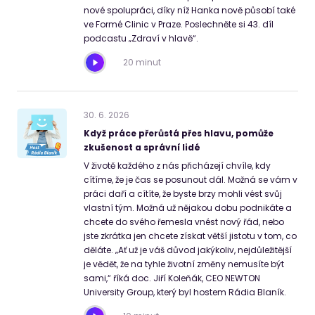
nové spolupráci, díky níž Hanka nově působí také
ve Formé Clinic v Praze. Poslechněte si 43. díl
podcastu „Zdraví v hlavě“.
20 minut
30
.
6
.
2026
Když práce přerůstá přes hlavu, pomůže
zkušenost a správní lidé
V životě každého z nás přicházejí chvíle, kdy
cítíme, že je čas se posunout dál. Možná se vám v
práci daří a cítíte, že byste brzy mohli vést svůj
vlastní tým. Možná už nějakou dobu podnikáte a
chcete do svého řemesla vnést nový řád, nebo
jste zkrátka jen chcete získat větší jistotu v tom, co
děláte. „Ať už je váš důvod jakýkoliv, nejdůležitější
je vědět, že na tyhle životní změny nemusíte být
sami,“ říká doc. Jiří Koleňák, CEO NEWTON
University Group, který byl hostem Rádia Blaník.