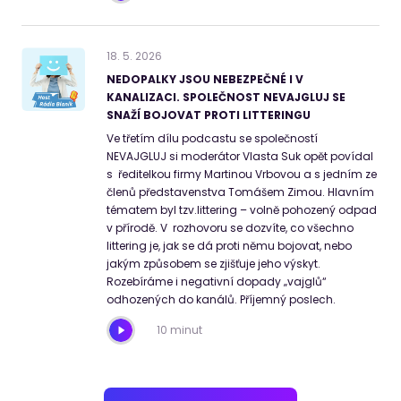
18
.
5
.
2026
NEDOPALKY JSOU NEBEZPEČNÉ I V
KANALIZACI. SPOLEČNOST NEVAJGLUJ SE
SNAŽÍ BOJOVAT PROTI LITTERINGU
Ve třetím dílu podcastu se společností
NEVAJGLUJ si moderátor Vlasta Suk opět povídal
s ředitelkou firmy Martinou Vrbovou a s jedním ze
členů představenstva Tomášem Zimou. Hlavním
tématem byl tzv.littering – volně pohozený odpad
v přírodě. V rozhovoru se dozvíte, co všechno
littering je, jak se dá proti němu bojovat, nebo
jakým způsobem se zjišťuje jeho výskyt.
Rozebíráme i negativní dopady „vajglů“
odhozených do kanálů. Příjemný poslech.
10 minut