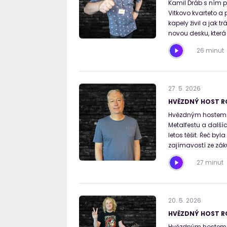
Kamil Dráb s ním pr
Vitkovo kvarteto a 
kapely živil a jak
novou desku, která 
26 minut
27
.
5
.
2026
HVĚZDNÝ HOST R
Hvězdným hostem Ro
Metalfestu a další
letos těšit. Řeč by
zajímavostí ze záku
27 minut
20
.
5
.
2026
HVĚZDNÝ HOST R
Hvězdným hostem Ro