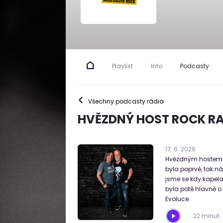
Playlist
Info
Podcasty
<
Všechny podcasty rádia
HVĚZDNÝ HOST ROCK RA
17
.
6
.
2026
Hvězdným hostem Ro
byla poprvé, tak n
jsme se kdy kapela 
byla poté hlavně o
Evoluce.
22 minut