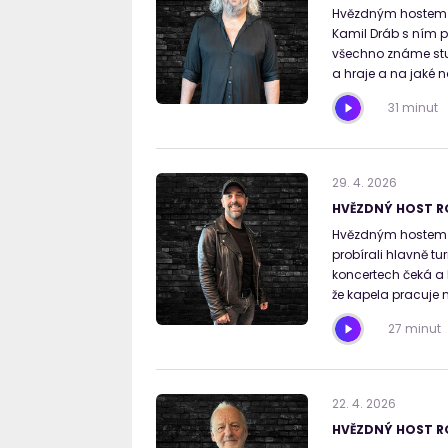
Hvězdným hostem b
Kamil Dráb s ním p
všechno známe stud
a hraje a na jaké n
31 minut
29
.
4
.
2026
HVĚZDNÝ HOST RO
Hvězdným hostem R
probírali hlavně tu
koncertech čeká a k
že kapela pracuje 
27 minut
22
.
4
.
2026
HVĚZDNÝ HOST R