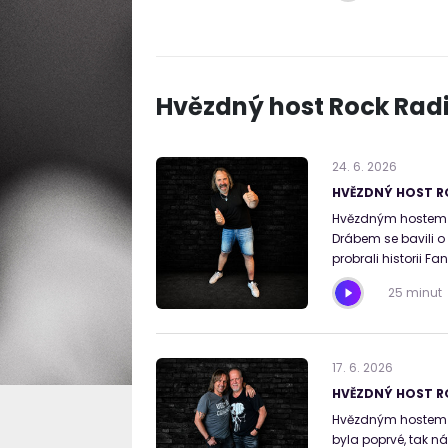
Hvězdný host Rock Rad
24
.
6
.
2026
HVĚZDNÝ HOST RO
Hvězdným hostem 
Drábem se bavili o
probrali historii Fa
25 minut
17
.
6
.
2026
HVĚZDNÝ HOST R
Hvězdným hostem Ro
byla poprvé, tak n