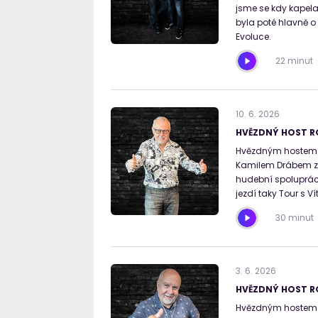
jsme se kdy kapela 
byla poté hlavně o
Evoluce.
22 minut
10
.
6
.
2026
HVĚZDNÝ HOST R
Hvězdným hostem Ro
Kamilem Drábem zav
hudební spolupráce
jezdí taky Tour s V
30 minut
3
.
6
.
2026
HVĚZDNÝ HOST RO
Hvězdným hostem Ro