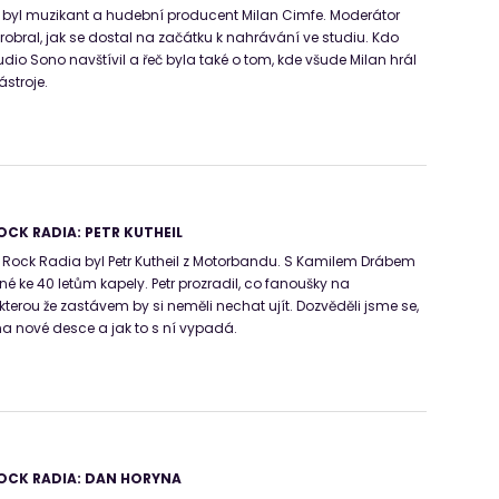
yl muzikant a hudební producent Milan Cimfe. Moderátor
robral, jak se dostal na začátku k nahrávání ve studiu. Kdo
io Sono navštívil a řeč byla také o tom, kde všude Milan hrál
ástroje.
CK RADIA: PETR KUTHEIL
ock Radia byl Petr Kutheil z Motorbandu. S Kamilem Drábem
rné ke 40 letům kapely. Petr prozradil, co fanoušky na
terou že zastávem by si neměli nechat ujít. Dozvěděli jsme se,
na nové desce a jak to s ní vypadá.
OCK RADIA: DAN HORYNA