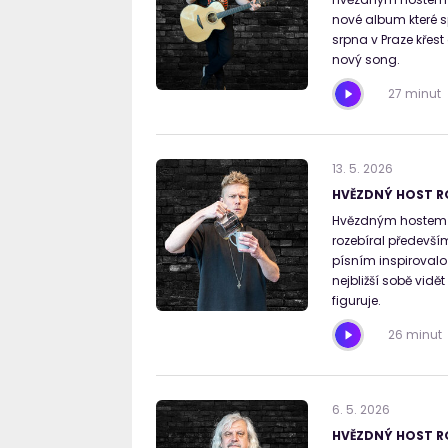
nové album které sp
srpna v Praze křest
nový song.
27 minut
13
.
5
.
2026
HVĚZDNÝ HOST R
Hvězdným hostem R
rozebíral předevší
písním inspirovalo 
nejbližší sobě vid
figuruje.
26 minut
6
.
5
.
2026
HVĚZDNÝ HOST RO