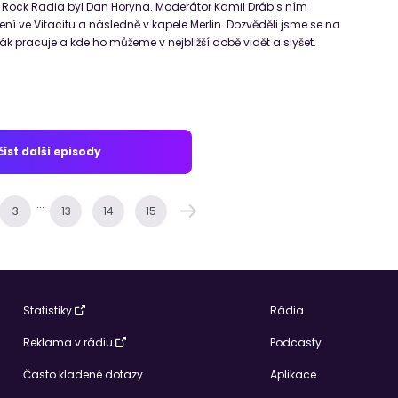
ock Radia byl Dan Horyna. Moderátor Kamil Dráb s ním
ní ve Vitacitu a následně v kapele Merlin. Dozvěděli jsme se na
k pracuje a kde ho můžeme v nejbližší době vidět a slyšet.
íst další episody
...
3
13
14
15
Statistiky
Rádia
Reklama v rádiu
Podcasty
Často kladené dotazy
Aplikace