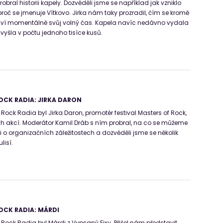
obral historii kapely. Dozvěděli jsme se například jak vzniklo
proč se jmenuje Vítkovo. Jirka nám taky prozradil, čím se kromě
 tráví momentálně svůj volný čas. Kapela navíc nedávno vydala
vyšla v počtu jednoho tisíce kusů.
OCK RADIA: JIRKA DARON
ck Radia byl Jirka Daron, promotér festival Masters of Rock,
ch akcí. Moderátor Kamil Dráb s ním probral, na co se můžeme
la i o organizačních záležitostech a dozvěděli jsme se několik
lisí.
OCK RADIA: MÁRDI
ck Radia byl Márdi z Vypsaný Fixy. Přišel nám představit