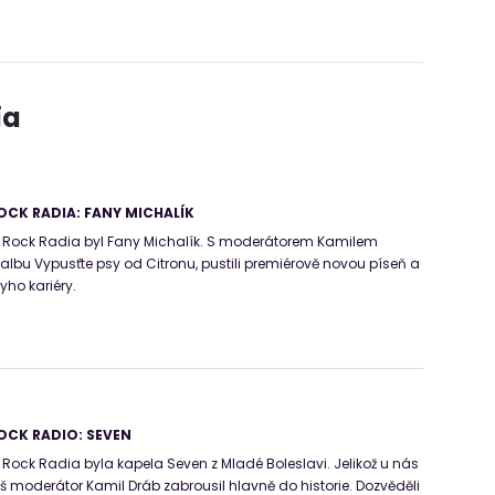
ia
CK RADIA: FANY MICHALÍK
Rock Radia byl Fany Michalík. S moderátorem Kamilem
 albu Vypusťte psy od Citronu, pustili premiérově novou píseň a
nyho kariéry.
OCK RADIO: SEVEN
ck Radia byla kapela Seven z Mladé Boleslavi. Jelikož u nás
áš moderátor Kamil Dráb zabrousil hlavně do historie. Dozvěděli