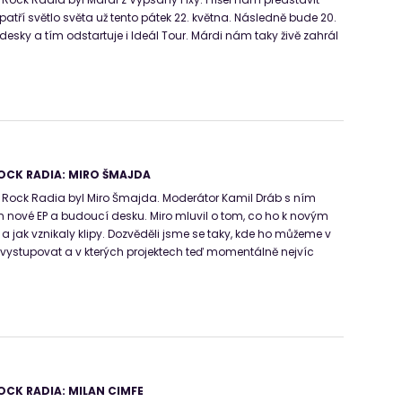
atří světlo světa už tento pátek 22. května. Následně bude 20.
 desky a tím odstartuje i Ideál Tour. Márdi nám taky živě zahrál
OCK RADIA: MIRO ŠMAJDA
ock Radia byl Miro Šmajda. Moderátor Kamil Dráb s ním
m nové EP a budoucí desku. Miro mluvil o tom, co ho k novým
a jak vznikaly klipy. Dozvěděli jsme se taky, kde ho můžeme v
ět vystupovat a v kterých projektech teď momentálně nejvíc
CK RADIA: MILAN CIMFE