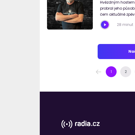
Hvězdným hostem R
probral jeho působe
čem aktuálně zpěvá
28 minut
Nač
1
2