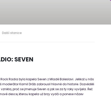
Další stanice
DIO: SEVEN
ck Radia byla kapela Seven z Mladé Boleslavi. Jelikož u nás
áš moderátor Kamil Dráb zabrousil hlavně do historie. Dozvěděli
vznikla, proč se jmenuje Seven a jak se za ty roky vyvíjela. Řeč
 nové desce, kterou kapela už brzy vydá a ponese název