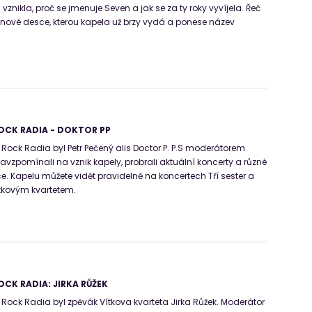
vznikla, proč se jmenuje Seven a jak se za ty roky vyvíjela. Řeč
 nové desce, kterou kapela už brzy vydá a ponese název
OCK RADIA - DOKTOR PP
ck Radia byl Petr Pečený alis Doctor P. P.S moderátorem
zpomínali na vznik kapely, probrali aktuální koncerty a různé
. Kapelu můžete vidět pravidelně na koncertech Tří sester a
ítkovým kvartetem.
CK RADIA: JIRKA RŮŽEK
ck Radia byl zpěvák Vítkova kvarteta Jirka Růžek. Moderátor