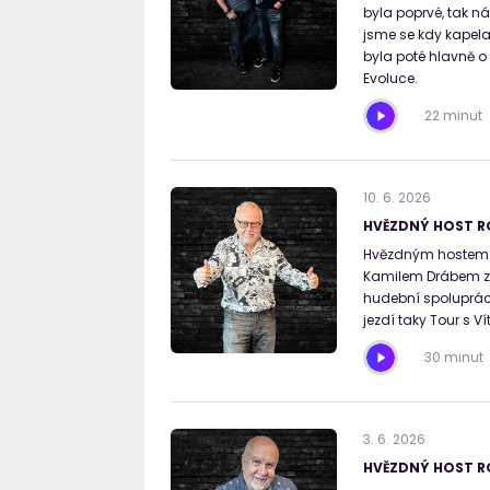
byla poprvé, tak n
jsme se kdy kapela 
byla poté hlavně o
Evoluce.
22 minut
10
.
6
.
2026
HVĚZDNÝ HOST R
Hvězdným hostem Ro
Kamilem Drábem zav
hudební spolupráce
jezdí taky Tour s V
30 minut
3
.
6
.
2026
HVĚZDNÝ HOST RO