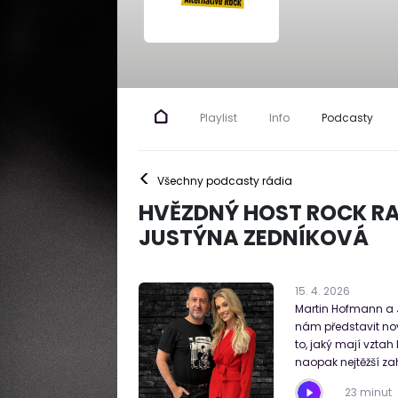
Playlist
Info
Podcasty
<
Všechny podcasty rádia
HVĚZDNÝ HOST ROCK RA
JUSTÝNA ZEDNÍKOVÁ
15
.
4
.
2026
Martin Hofmann a J
nám představit nový
to, jaký mají vztah
naopak nejtěžší za
23 minut