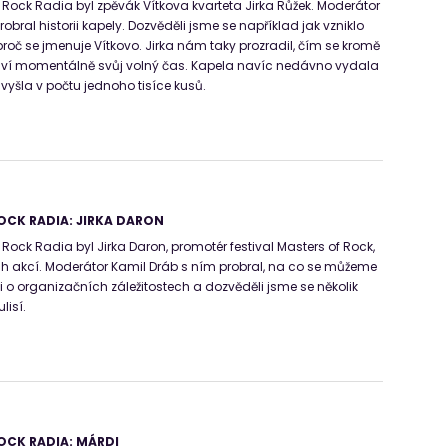
ck Radia byl zpěvák Vítkova kvarteta Jirka Růžek. Moderátor
obral historii kapely. Dozvěděli jsme se například jak vzniklo
proč se jmenuje Vítkovo. Jirka nám taky prozradil, čím se kromě
 tráví momentálně svůj volný čas. Kapela navíc nedávno vydala
vyšla v počtu jednoho tisíce kusů.
OCK RADIA: JIRKA DARON
ck Radia byl Jirka Daron, promotér festival Masters of Rock,
ch akcí. Moderátor Kamil Dráb s ním probral, na co se můžeme
la i o organizačních záležitostech a dozvěděli jsme se několik
lisí.
OCK RADIA: MÁRDI