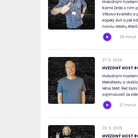
Hvězdným hostem Ro
Kamil Dráb s ním pr
Vitkovo kvarteto a 
kapely živil a jak
novou desku, která 
26 minut
27
.
5
.
2026
HVĚZDNÝ HOST R
Hvězdným hostem Ro
Metalfestu a další
letos těšit. Řeč by
zajímavostí ze záku
27 minut
20
.
5
.
2026
HVĚZDNÝ HOST R