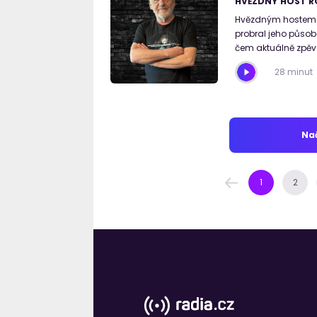
HVĚZDNÝ HOST R
Hvězdným hostem R
probral jeho působe
čem aktuálně zpěvá
28 minut
Nač
1
2