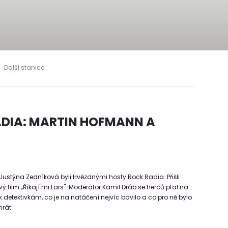
Další stanice
DIA: MARTIN HOFMANN A
ustýna Zedníková byli Hvězdnými hosty Rock Radia. Přišli
 film „Říkají mi Lars". Moderátor Kamil Dráb se herců ptal na
 k detektivkám, co je na natáčení nejvíc bavilo a co pro ně bylo
hrát.