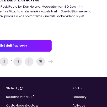
OCK RADIA: DAN HORYNA
ock Radia byl Dan Horyna. Moderátor Kamil Dráb s ním
ní ve Vitacitu a následně v kapele Merlin. Dozvěděli jsme se na
k pracuje a kde ho můžeme v nejbližší době vidět a slyšet.
íst další episody
...
3
13
14
15
Statistiky
Rádia
Reklama v rádiu
Podcasty
Často kladené dotazy
Aplikace