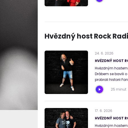
Hvězdný host Rock Rad
24
.
6
.
2026
HVĚZDNÝ HOST RO
Hvězdným hostem 
Drábem se bavili o
probrali historii Fa
25 minut
17
.
6
.
2026
HVĚZDNÝ HOST R
Hvězdným hostem Ro