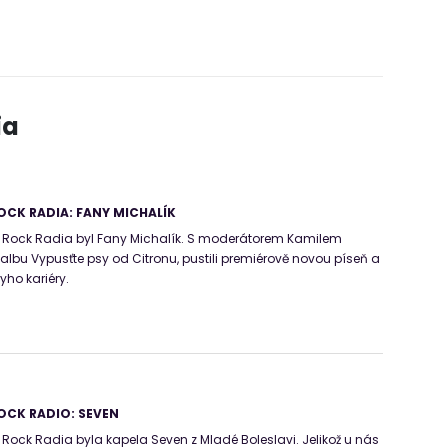
ia
CK RADIA: FANY MICHALÍK
Rock Radia byl Fany Michalík. S moderátorem Kamilem
 albu Vypusťte psy od Citronu, pustili premiérově novou píseň a
nyho kariéry.
OCK RADIO: SEVEN
ck Radia byla kapela Seven z Mladé Boleslavi. Jelikož u nás