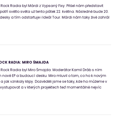
ck Radia byl Márdi z Vypsaný Fixy. Přišel nám představit
atří světlo světa už tento pátek 22. května. Následně bude 20.
 desky a tím odstartuje i Ideál Tour. Márdi nám taky živě zahrál
OCK RADIA: MIRO ŠMAJDA
ock Radia byl Miro Šmajda. Moderátor Kamil Dráb s ním
m nové EP a budoucí desku. Miro mluvil o tom, co ho k novým
a jak vznikaly klipy. Dozvěděli jsme se taky, kde ho můžeme v
ět vystupovat a v kterých projektech teď momentálně nejvíc