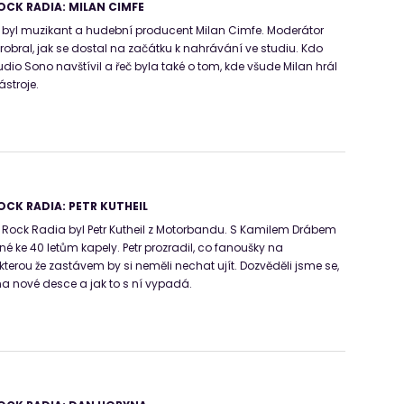
CK RADIA: MILAN CIMFE
yl muzikant a hudební producent Milan Cimfe. Moderátor
robral, jak se dostal na začátku k nahrávání ve studiu. Kdo
io Sono navštívil a řeč byla také o tom, kde všude Milan hrál
ástroje.
CK RADIA: PETR KUTHEIL
ock Radia byl Petr Kutheil z Motorbandu. S Kamilem Drábem
rné ke 40 letům kapely. Petr prozradil, co fanoušky na
terou že zastávem by si neměli nechat ujít. Dozvěděli jsme se,
na nové desce a jak to s ní vypadá.