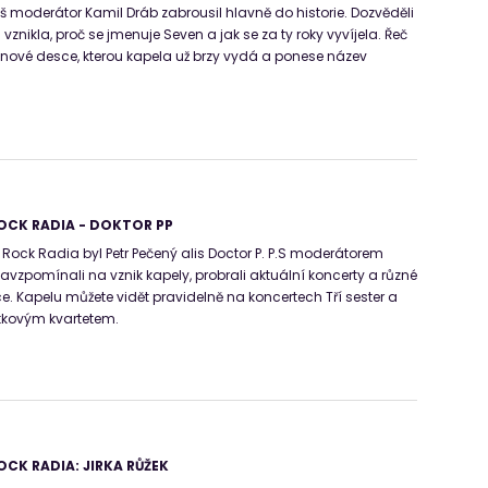
áš moderátor Kamil Dráb zabrousil hlavně do historie. Dozvěděli
vznikla, proč se jmenuje Seven a jak se za ty roky vyvíjela. Řeč
 nové desce, kterou kapela už brzy vydá a ponese název
OCK RADIA - DOKTOR PP
ck Radia byl Petr Pečený alis Doctor P. P.S moderátorem
zpomínali na vznik kapely, probrali aktuální koncerty a různé
. Kapelu můžete vidět pravidelně na koncertech Tří sester a
ítkovým kvartetem.
CK RADIA: JIRKA RŮŽEK