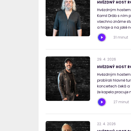
HVĚZDNÝ HOST RO
Hvězdným hostem b
Kamil Dráb s ním p
všechno známe stud
a hraje a na jaké n
31 minut
29
.
4
.
2026
HVĚZDNÝ HOST RO
Hvězdným hostem R
probírali hlavně tu
koncertech čeká a k
že kapela pracuje 
27 minut
22
.
4
.
2026