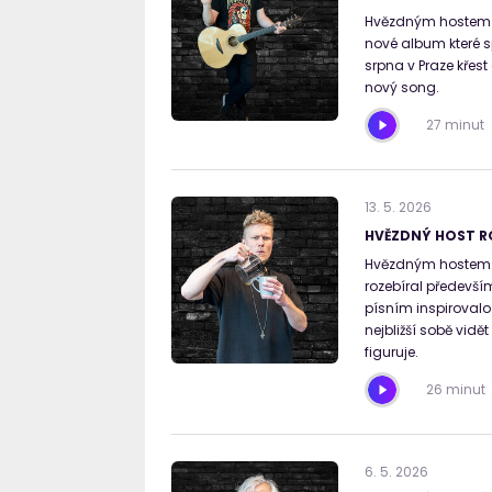
Hvězdným hostem Ro
nové album které sp
srpna v Praze křest
nový song.
27 minut
13
.
5
.
2026
HVĚZDNÝ HOST R
Hvězdným hostem R
rozebíral předevší
písním inspirovalo 
nejbližší sobě vid
figuruje.
26 minut
6
.
5
.
2026