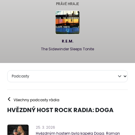
PRÁVĚ HRAJE
R.E.M.
The Sidewinder Sleeps Tonite
<
Všechny podcasty rádia
HVĚZDNÝ HOST ROCK RADIA: DOGA
25
.
3
.
2026
Hvězdným hostem byla kapela Doga. Roman