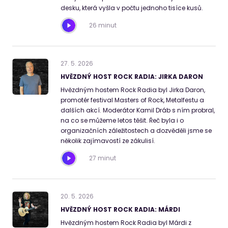
desku, která vyšla v počtu jednoho tisíce kusů.
26 minut
27
.
5
.
2026
HVĚZDNÝ HOST ROCK RADIA: JIRKA DARON
Hvězdným hostem Rock Radia byl Jirka Daron,
promotér festival Masters of Rock, Metalfestu a
dalších akcí. Moderátor Kamil Dráb s ním probral,
na co se můžeme letos těšit. Řeč byla i o
organizačních záležitostech a dozvěděli jsme se
několik zajímavostí ze zákulisí.
27 minut
20
.
5
.
2026
HVĚZDNÝ HOST ROCK RADIA: MÁRDI
Hvězdným hostem Rock Radia byl Márdi z