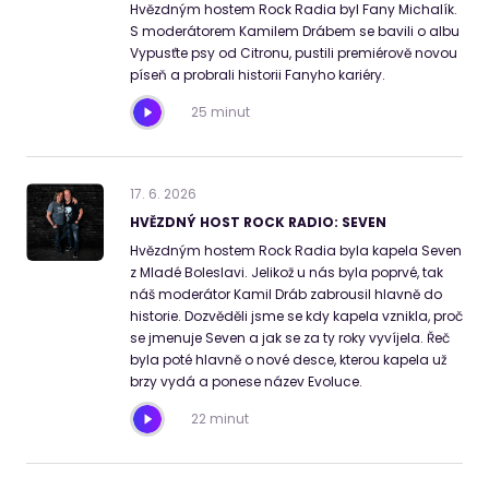
Hvězdným hostem Rock Radia byl Fany Michalík.
S moderátorem Kamilem Drábem se bavili o albu
Vypusťte psy od Citronu, pustili premiérově novou
píseň a probrali historii Fanyho kariéry.
25 minut
17
.
6
.
2026
HVĚZDNÝ HOST ROCK RADIO: SEVEN
Hvězdným hostem Rock Radia byla kapela Seven
z Mladé Boleslavi. Jelikož u nás byla poprvé, tak
náš moderátor Kamil Dráb zabrousil hlavně do
historie. Dozvěděli jsme se kdy kapela vznikla, proč
se jmenuje Seven a jak se za ty roky vyvíjela. Řeč
byla poté hlavně o nové desce, kterou kapela už
brzy vydá a ponese název Evoluce.
22 minut