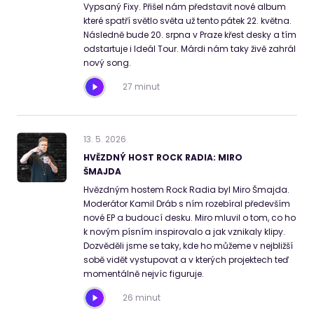
Vypsaný Fixy. Přišel nám představit nové album
které spatří světlo světa už tento pátek 22. května.
Následně bude 20. srpna v Praze křest desky a tím
odstartuje i Ideál Tour. Márdi nám taky živě zahrál
nový song.
27 minut
13
.
5
.
2026
HVĚZDNÝ HOST ROCK RADIA: MIRO
ŠMAJDA
Hvězdným hostem Rock Radia byl Miro Šmajda.
Moderátor Kamil Dráb s ním rozebíral především
nové EP a budoucí desku. Miro mluvil o tom, co ho
k novým písním inspirovalo a jak vznikaly klipy.
Dozvěděli jsme se taky, kde ho můžeme v nejbližší
sobě vidět vystupovat a v kterých projektech teď
momentálně nejvíc figuruje.
26 minut