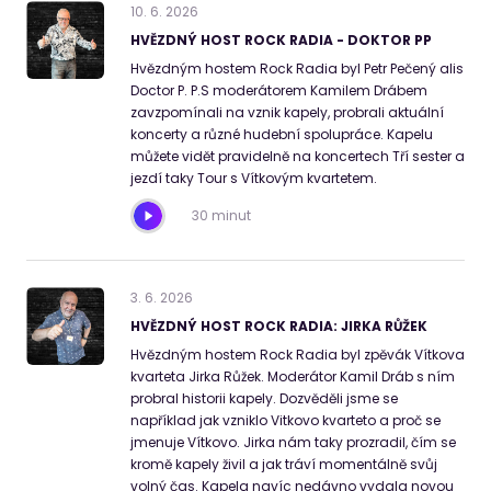
10
.
6
.
2026
HVĚZDNÝ HOST ROCK RADIA - DOKTOR PP
Hvězdným hostem Rock Radia byl Petr Pečený alis
Doctor P. P.S moderátorem Kamilem Drábem
zavzpomínali na vznik kapely, probrali aktuální
koncerty a různé hudební spolupráce. Kapelu
můžete vidět pravidelně na koncertech Tří sester a
jezdí taky Tour s Vítkovým kvartetem.
30 minut
3
.
6
.
2026
HVĚZDNÝ HOST ROCK RADIA: JIRKA RŮŽEK
Hvězdným hostem Rock Radia byl zpěvák Vítkova
kvarteta Jirka Růžek. Moderátor Kamil Dráb s ním
probral historii kapely. Dozvěděli jsme se
například jak vzniklo Vitkovo kvarteto a proč se
jmenuje Vítkovo. Jirka nám taky prozradil, čím se
kromě kapely živil a jak tráví momentálně svůj
volný čas. Kapela navíc nedávno vydala novou