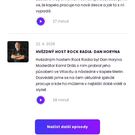
se, že kapela pracuje na nové desce a jak to s ní
vypadá.
27 minut
22
.
4
.
2026
HVĚZDNÝ HOST ROCK RADIA: DAN HORYNA
Hvězdným hostem Rock Radia byl Dan Horyna.
Moderátor Kamil Dráb s ním probral jeho
působení ve Vitacitu a následně v kapele Merlin.
Dozvěděli jsme se na čem aktuálně zpěvák
pracuje a kde ho můžeme v nejbližší době vidět a
slyšet.
28 minut
Načíst další episody