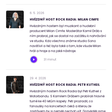
6
.
5
.
2026
HVĚZDNÝ HOST ROCK RADIA: MILAN CIMFE
Hvězdným hostem byl muzikant a hudební
producent Milan Cimfe. Moderátor Kamil Dráb s
ním probral, jak se dostal na začátku k nahrávání
ve studiu. Kdo všechno známe studio Sono
navštívil a řeč byla také o tom, kde všude Milan
hrál a hraje a na jaké nástroje.
31 minut
29
.
4
.
2026
HVĚZDNÝ HOST ROCK RADIA: PETR KUTHEIL
Hvězdným hostem Rock Radia byl Petr Kutheil z
Motorbandu. S Kamilem Drábem probírali hlavně
turné ke 40 letům kapely. Petr prozradil, co
fanoušky na koncertech čeká a kterou že
zastávem by si neměli nechat ujít. Dozvěděli jsme