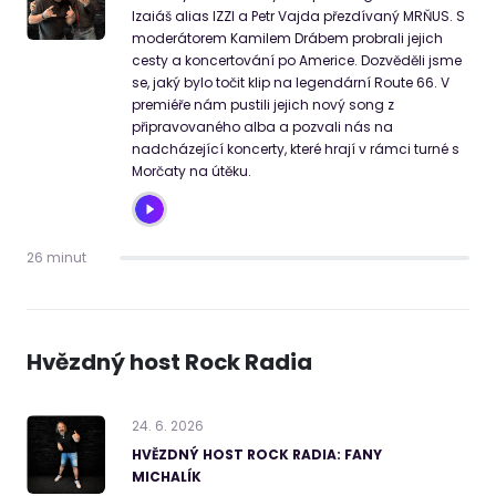
Izaiáš alias IZZI a Petr Vajda přezdívaný MRŇUS. S
moderátorem Kamilem Drábem probrali jejich
cesty a koncertování po Americe. Dozvěděli jsme
se, jaký bylo točit klip na legendární Route 66. V
premiéře nám pustili jejich nový song z
připravovaného alba a pozvali nás na
nadcházející koncerty, které hrají v rámci turné s
Morčaty na útěku.
26 minut
Hvězdný host Rock Radia
24
.
6
.
2026
HVĚZDNÝ HOST ROCK RADIA: FANY
MICHALÍK