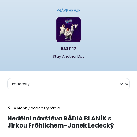
PRÁVĚ HRAJE
EAST 17
Stay Another Day
<
Všechny podcasty rádia
Nedělní návštěva RÁDIA BLANÍK s
Jirkou Fröhlichem-Janek Ledecký