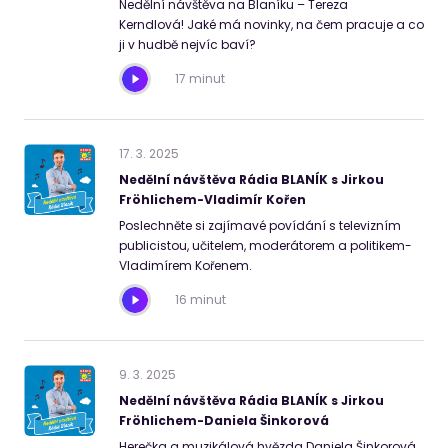
Nedělní návštěva na Blaníku – Tereza
Kerndlová! Jaké má novinky, na čem pracuje a co
ji v hudbě nejvíc baví?
17 minut
17
.
3
.
2025
Nedělní návštěva Rádia BLANÍK s Jirkou
Fröhlichem-Vladimír Kořen
Poslechněte si zajímavé povídání s televizním
publicistou, učitelem, moderátorem a politikem-
Vladimírem Kořenem.
16 minut
9
.
3
.
2025
Nedělní návštěva Rádia BLANÍK s Jirkou
Fröhlichem-Daniela Šinkorová
Herečka a muzikálová hvězda Daniela Šinkorová