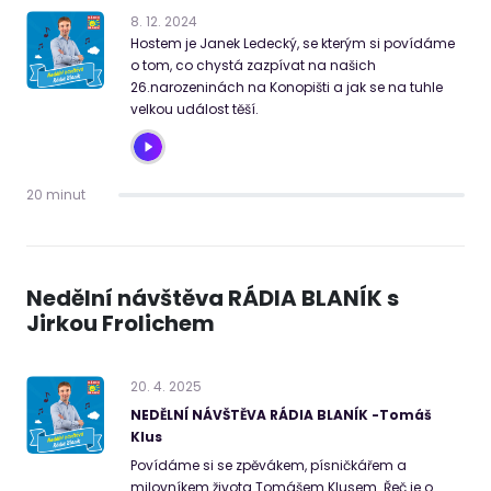
8
.
12
.
2024
Hostem je Janek Ledecký, se kterým si povídáme
o tom, co chystá zazpívat na našich
26.narozeninách na Konopišti a jak se na tuhle
velkou událost těší.
20 minut
Nedělní návštěva RÁDIA BLANÍK s
Jirkou Frolichem
20
.
4
.
2025
NEDĚLNÍ NÁVŠTĚVA RÁDIA BLANÍK -Tomáš
Klus
Povídáme si se zpěvákem, písničkářem a
milovníkem života Tomášem Klusem. Řeč je o