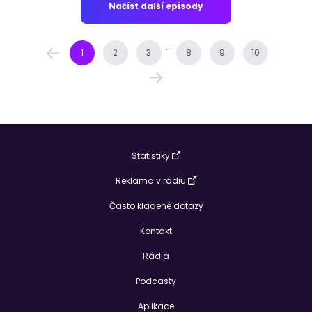
Načíst další episody
...
1
2
3
8
9
10
Statistiky
Reklama v rádiu
Často kladené dotazy
Kontakt
Rádia
Podcasty
Aplikace