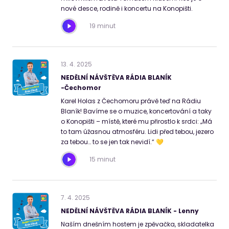
nové desce, rodině i koncertu na Konopišti.
19 minut
13
.
4
.
2025
NEDĚLNÍ NÁVŠTĚVA RÁDIA BLANÍK
-Čechomor
Karel Holas z Čechomoru právě teď na Rádiu
Blaník! Bavíme se o muzice, koncertování a taky
o Konopišti – místě, které mu přirostlo k srdci: „Má
to tam úžasnou atmosféru. Lidi před tebou, jezero
za tebou… to se jen tak nevidí.“ 💛
15 minut
7
.
4
.
2025
NEDĚLNÍ NÁVŠTĚVA RÁDIA BLANÍK - Lenny
Naším dnešním hostem je zpěvačka, skladatelka