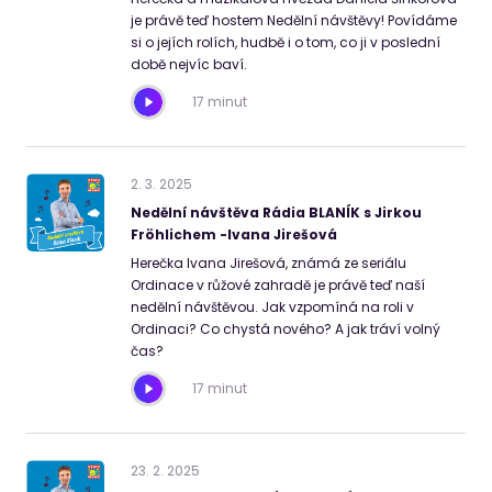
je právě teď hostem Nedělní návštěvy! Povídáme
si o jejích rolích, hudbě i o tom, co ji v poslední
době nejvíc baví.
17 minut
2
.
3
.
2025
Nedělní návštěva Rádia BLANÍK s Jirkou
Fröhlichem -Ivana Jirešová
Herečka Ivana Jirešová, známá ze seriálu
Ordinace v růžové zahradě je právě teď naší
nedělní návštěvou. Jak vzpomíná na roli v
Ordinaci? Co chystá nového? A jak tráví volný
čas?
17 minut
23
.
2
.
2025