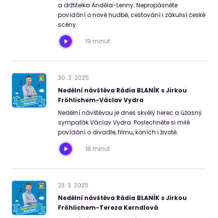
a držtitelka Anděla-Lenny. Nepropásněte
povídání o nové hudbě, cestování i zákulisí české
scény.
19 minut
30
.
3
.
2025
Nedělní návštěva Rádia BLANÍK s Jirkou
Fröhlichem-Václav Vydra
Nedělní návštěvou je dnes skvělý herec a úžasný
sympaťák Václav Vydra. Poslechněte si milé
povídání o divadle, filmu, koních i životě.
18 minut
23
.
3
.
2025
Nedělní návštěva Rádia BLANÍK s Jirkou
Fröhlichem-Tereza Kerndlová