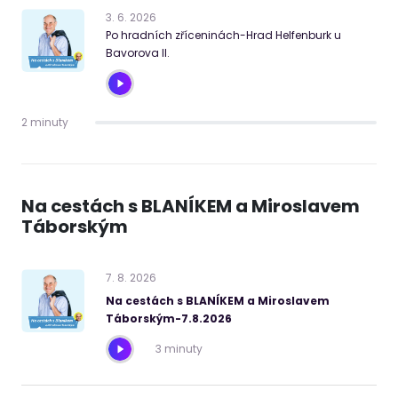
3
.
6
.
2026
Po hradních zříceninách-Hrad Helfenburk u
Bavorova II.
2 minuty
Na cestách s BLANÍKEM a Miroslavem
Táborským
7
.
8
.
2026
Na cestách s BLANÍKEM a Miroslavem
Táborským-7.8.2026
3 minuty