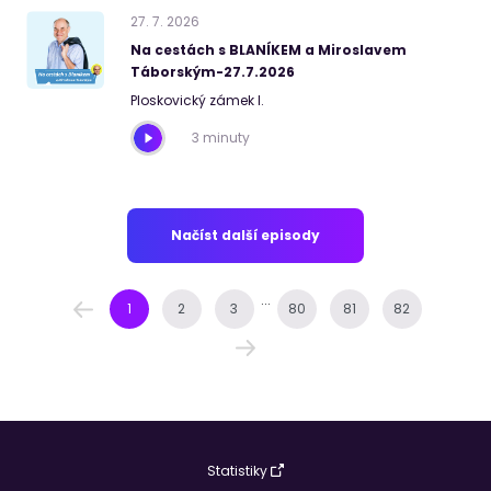
27
.
7
.
2026
Na cestách s BLANÍKEM a Miroslavem
Táborským-27.7.2026
Ploskovický zámek I.
3 minuty
Načíst další episody
...
1
2
3
80
81
82
Statistiky