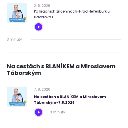
2
.
6
.
2026
Po hradních zříceninách-Hrad Helfenburk u
Bavorova I.
3 minuty
Na cestách s BLANÍKEM a Miroslavem
Táborským
7
.
8
.
2026
Na cestách s BLANÍKEM a Miroslavem
Táborským-7.8.2026
3 minuty