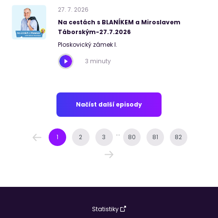
27
.
7
.
2026
Na cestách s BLANÍKEM a Miroslavem
Táborským-27.7.2026
Ploskovický zámek I.
3 minuty
Načíst další episody
...
1
2
3
80
81
82
Statistiky