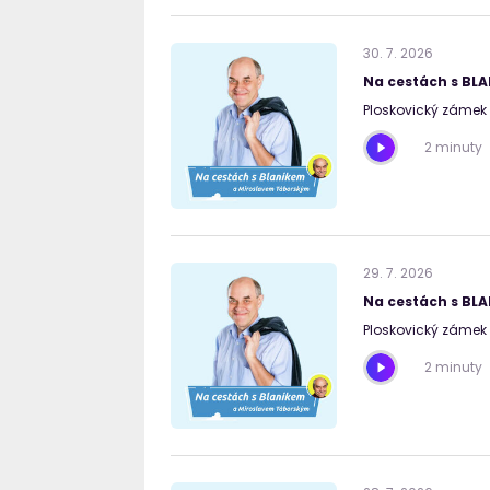
30
.
7
.
2026
Na cestách s BL
Ploskovický zámek 
2 minuty
29
.
7
.
2026
Na cestách s BL
Ploskovický zámek I
2 minuty