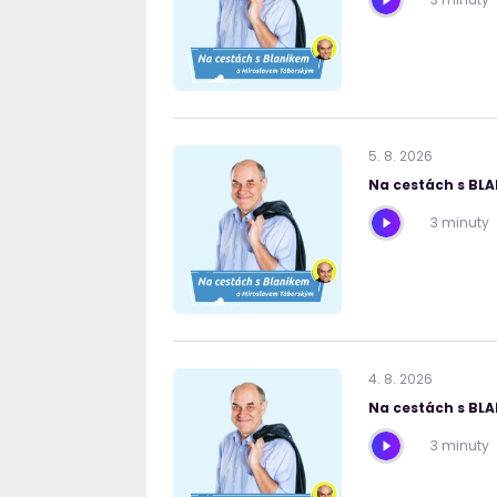
5
.
8
.
2026
Na cestách s BL
3 minuty
4
.
8
.
2026
Na cestách s BL
3 minuty