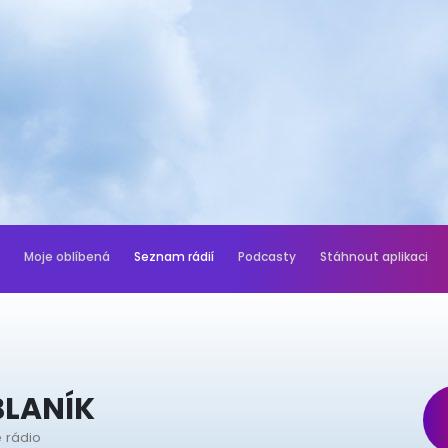
Moje oblíbená
Seznam rádií
Podcasty
Stáhnout aplikaci
BLANÍK
 rádio