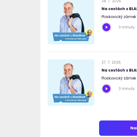
28
.
7
.
2026
Na cestách s BL
Ploskovický zámek I
3 minuty
27
.
7
.
2026
Na cestách s BL
Ploskovický zámek I
3 minuty
Nač