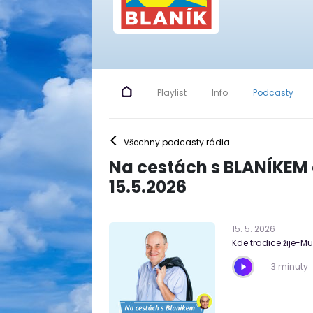
Playlist
Info
Podcasty
<
Všechny podcasty rádia
Na cestách s BLANÍKEM
15.5.2026
15
.
5
.
2026
Kde tradice žije-M
3 minuty