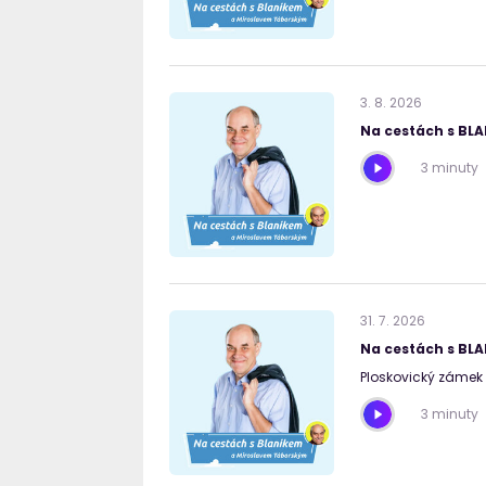
3
.
8
.
2026
Na cestách s BL
3 minuty
31
.
7
.
2026
Na cestách s BL
Ploskovický zámek 
3 minuty