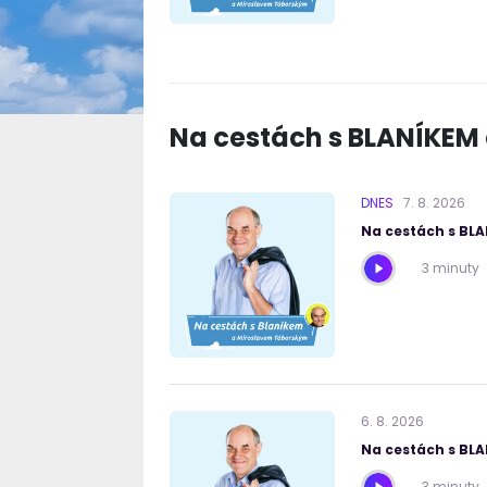
Na cestách s BLANÍKEM
DNES
7
.
8
.
2026
Na cestách s BL
3 minuty
6
.
8
.
2026
Na cestách s BL
3 minuty