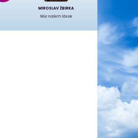
MIROSLAV ŽBIRKA
Múr našich lások