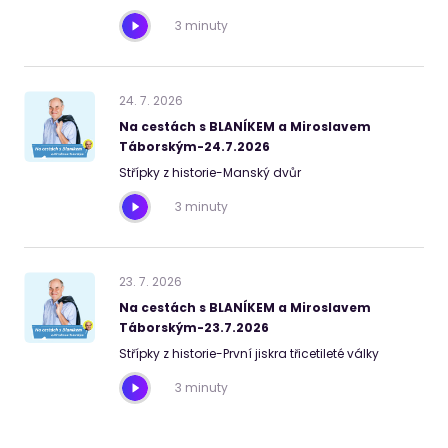
3 minuty
24
.
7
.
2026
Na cestách s BLANÍKEM a Miroslavem
Táborským-24.7.2026
Střípky z historie-Manský dvůr
3 minuty
23
.
7
.
2026
Na cestách s BLANÍKEM a Miroslavem
Táborským-23.7.2026
Střípky z historie-První jiskra třicetileté války
3 minuty