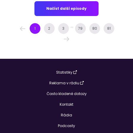
Načíst další episody
...
1
2
3
79
80
81
Statistiky
Reklama v rádiu
Často kladené dotazy
Kontakt
Rádia
Podcasty