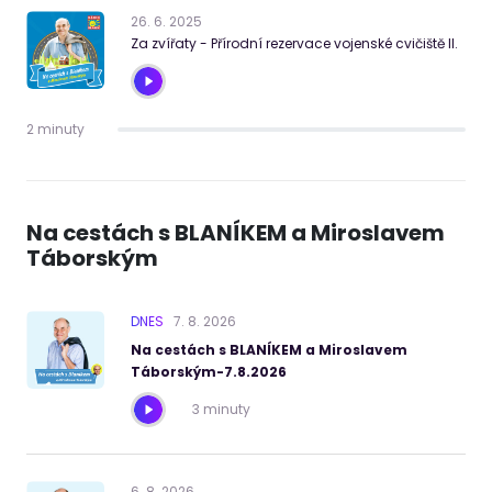
26
.
6
.
2025
Za zvířaty - Přírodní rezervace vojenské cvičiště II.
2 minuty
Na cestách s BLANÍKEM a Miroslavem
Táborským
DNES
7
.
8
.
2026
Na cestách s BLANÍKEM a Miroslavem
Táborským-7.8.2026
3 minuty
6
.
8
.
2026