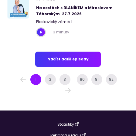
Na cestách s BLANÍKEM a Miroslavem
Táborským-27.7.2026
Ploskovický zámek I.
3 minuty
Načíst další episody
...
1
2
3
80
81
82
Statistiky
Reklama v rádiu