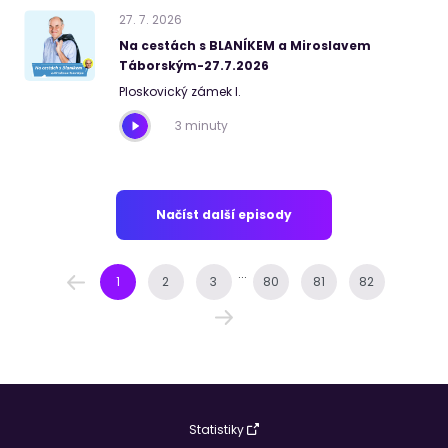
27
.
7
.
2026
Na cestách s BLANÍKEM a Miroslavem
Táborským-27.7.2026
Ploskovický zámek I.
3 minuty
Načíst další episody
...
1
2
3
80
81
82
Statistiky