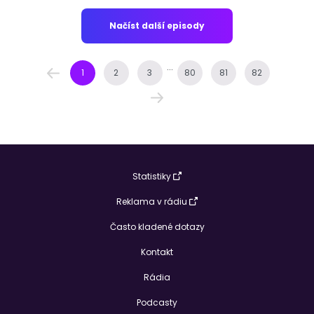
Načíst další episody
...
1
2
3
80
81
82
Statistiky
Reklama v rádiu
Často kladené dotazy
Kontakt
Rádia
Podcasty