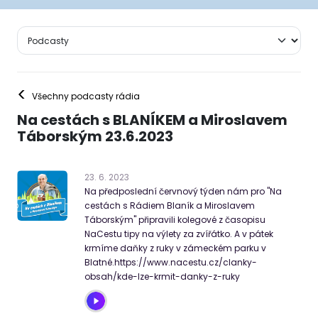
<
Všechny podcasty rádia
Na cestách s BLANÍKEM a Miroslavem
Táborským 23.6.2023
23
.
6
.
2023
Na předposlední červnový týden nám pro "Na
cestách s Rádiem Blaník a Miroslavem
Táborským" připravili kolegové z časopisu
NaCestu tipy na výlety za zvířátko. A v pátek
krmíme daňky z ruky v zámeckém parku v
Blatné.https://www.nacestu.cz/clanky-
obsah/kde-lze-krmit-danky-z-ruky