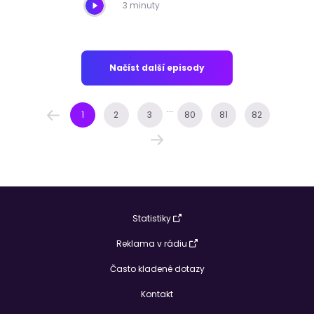
3 minuty
Načíst další episody
...
1
2
3
80
81
82
Statistiky
Reklama v rádiu
Často kladené dotazy
Kontakt