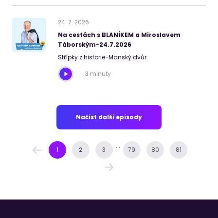
24
.
7
.
2026
Na cestách s BLANÍKEM a Miroslavem
Táborským-24.7.2026
Střípky z historie-Manský dvůr
3 minuty
Načíst další episody
...
1
2
3
79
80
81