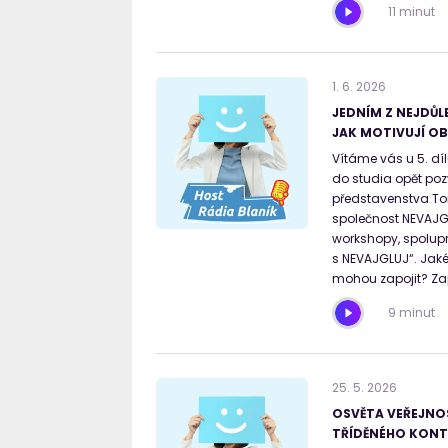
11 minut
1
.
6
.
2026
JEDNÍM Z NEJDŮL
JAK MOTIVUJÍ O
Vítáme vás u 5. dí
do studia opět poz
představenstva To
společnost NEVAJG
workshopy, spolupr
s NEVAJGLUJ“. Jak
mohou zapojit? Zap
9 minut
25
.
5
.
2026
OSVĚTA VEŘEJNOS
TŘÍDĚNÉHO KONTE