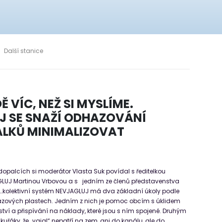
Další stanice
 VÍC, NEŽ SI MYSLÍME.
J SE SNAŽÍ ODHAZOVÁNÍ
LKŮ MINIMALIZOVAT
opalcích si moderátor Vlasta Suk povídal s ředitelkou
GLUJ Martinou Vrbovou a s jedním ze členů představenstva
kolektivní systém NEVJAGLUJ má dva základní úkoly podle
ázových plastech. Jedním z nich je pomoc obcím s úklidem
ství a přispívání na náklady, které jsou s ním spojené. Druhým
 kuřáky, že „vajgl“ nepatří na zem, ani do kanálu, ale do