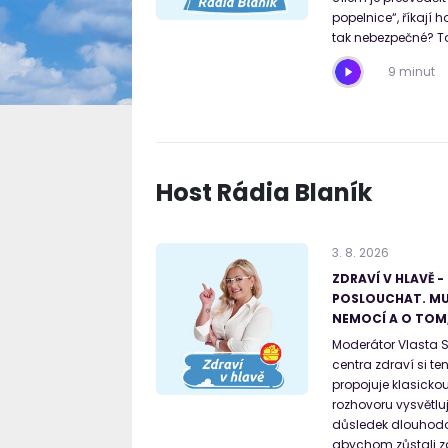
popelnice“, říkají h
tak nebezpečné? To
9 minut
Host Rádia Blaník
3
.
8
.
2026
ZDRAVÍ V HLAVĚ 
POSLOUCHAT. MU
NEMOCÍ A O TOM,
Moderátor Vlasta 
centra zdraví si t
propojuje klasick
rozhovoru vysvětlu
důsledek dlouhodo
abychom zůstali zd