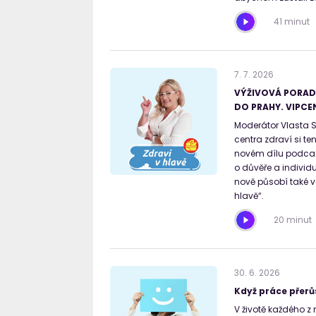
41 minut
7
.
7
.
2026
VÝŽIVOVÁ PORAD
DO PRAHY. VIPCE
Moderátor Vlasta 
centra zdraví si te
novém dílu podcast
o důvěře a individu
nově působí také ve
hlavě“.
20 minut
30
.
6
.
2026
Když práce přerů
V životě každého z 