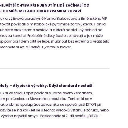
NEJVĚTŠÍ CHYBA PŘI HUBNUTÍ? LIDÉ ZAČÍNAJÍ OD
. POMŮŽE METABOLICKÁ PYRAMIDA ZDRAVÍ
Suk a výživová poradkyně Hanka Borkovcová z Brněnského VIP
entokrát povídali o metabolické pyramidě zdraví, kterou Hanka
uholeté praxe sama sestavila a která nabízí jiný pohled na
celkovou kondici. Proč běžné diety často selhávají a jak může
p pomoci lidem cítit se lépe, zhubnout bez extrémů a vrátit tělo
chněte si 42. díl seriálu „Zdraví v hlavě“.
ploty – Atypické výrobky: Když standard nestačí
Suk si ve studiu opět povídal s Jaroslavem Zemanem,
m pro Českou a Slovenskou republiku. Tentokrát se v
 jak probíhá spolupráce zákazníka se společností DITON při
ozvíte se, na kolik let se u těchto výrobků vztahuje záruka, nebo
ýroba největší smysl. Poslechněte si 7. díl seriálu „DITON –