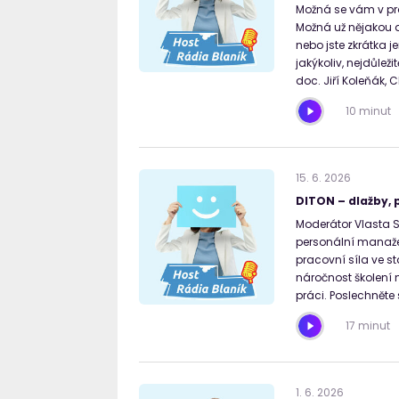
Možná se vám v prác
Možná už nějakou 
nebo jste zkrátka je
jakýkoliv, nejdůleži
doc. Jiří Koleňák, 
10 minut
15
.
6
.
2026
DITON – dlažby, p
Moderátor Vlasta S
personální manažer
pracovní síla ve st
náročnost školení 
práci. Poslechněte s
17 minut
1
.
6
.
2026