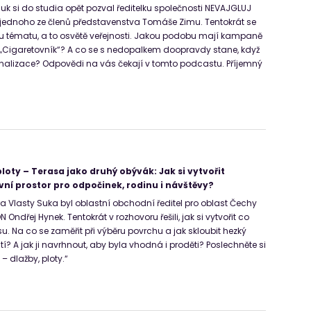
uk si do studia opět pozval ředitelku společnosti NEVAJGLUJ
 jednoho ze členů představenstva Tomáše Zimu. Tentokrát se
u tématu, a to osvětě veřejnosti. Jakou podobu mají kampaně
 „Cigaretovník“? A co se s nedopalkem doopravdy stane, když
nalizace? Odpovědi na vás čekají v tomto podcastu. Příjemný
loty – Terasa jako druhý obývák: Jak si vytvořit
í prostor pro odpočinek, rodinu i návštěvy?
Vlasty Suka byl oblastní obchodní ředitel pro oblast Čechy
 Ondřej Hynek. Tentokrát v rozhovoru řešili, jak si vytvořit co
su. Na co se zaměřit při výběru povrchu a jak skloubit hezký
tí? A jak ji navrhnout, aby byla vhodná i proděti? Poslechněte si
N – dlažby, ploty.“