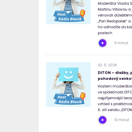
Moderátor Vlasta S
Martinu Vrbovou a
věnovali důležitém
„Pan Nedopalek“ a
ho odhodíte do ka
poslech.
9 minut
20
.
5
.
2026
DITON – dlažby, p
pohodový venkovn
Hostem moderátora 
ve společnosti DITON
nejpříjemnější tera
vzhled s praktičnos
6. díl seriálu „DITO
13 minut