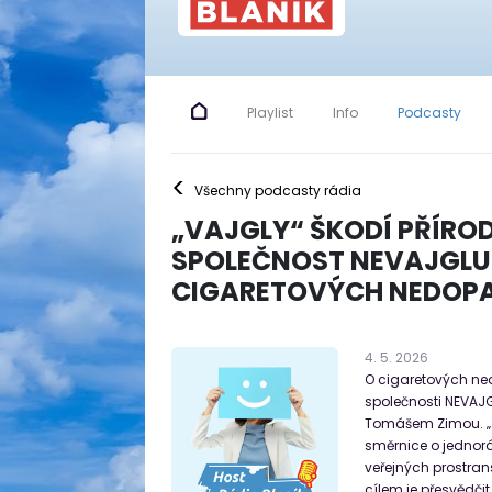
Playlist
Info
Podcasty
<
Všechny podcasty rádia
„VAJGLY“ ŠKODÍ PŘÍRODĚ
SPOLEČNOST NEVAJGLU
CIGARETOVÝCH NEDOPA
4
.
5
.
2026
O cigaretových ned
společnosti NEVAJ
Tomášem Zimou. „…
směrnice o jednor
veřejných prostran
cílem je přesvědčit