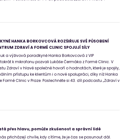
KYNĚ HANKA BORKOVCOVÁ ROZŠIŘUJE SVÉ PŮSOBENÍ
NTRUM ZDRAVÍ A FORMÉ CLINIC SPOJUJÍ SÍLY
Suk a výživová poradkyně Hanka Borkovcová z VIP
ntokrát k mikrofonu pozvali Lukáše Čermáka z Formé Clinic. V
u Zdraví v hlavě společně hovoří o hodnotách, které je spojily,
álním přístupu ke klientům i o nové spolupráci, díky níž Hanka
 Formé Clinic v Praze. Poslechněte si 43. díl podcastu „Zdraví v
stá přes hlavu, pomůže zkušenost a správní lidé
nás přicházejí chvíle, kdy cítíme, že je čas se posunout dál.