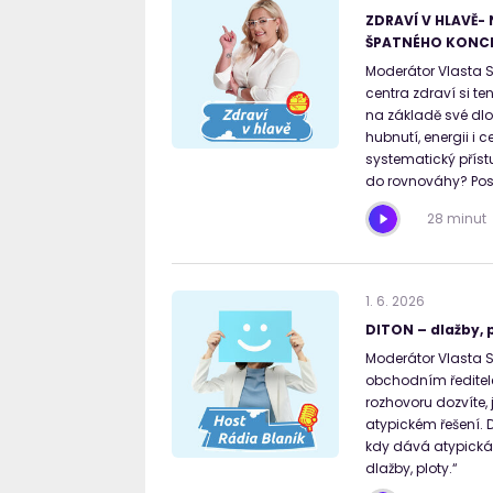
ZDRAVÍ V HLAVĚ- 
ŠPATNÉHO KONCE
Moderátor Vlasta 
centra zdraví si t
na základě své dlo
hubnutí, energii i 
systematický přístu
do rovnováhy? Posle
28 minut
1
.
6
.
2026
DITON – dlažby, 
Moderátor Vlasta 
obchodním ředitele
rozhovoru dozvíte,
atypickém řešení. D
kdy dává atypická v
dlažby, ploty.“