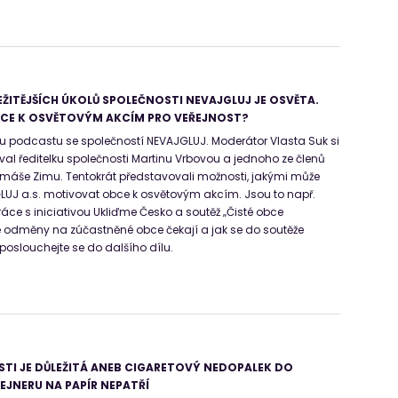
EŽITĚJŠÍCH ÚKOLŮ SPOLEČNOSTI NEVAJGLUJ JE OSVĚTA.
BCE K OSVĚTOVÝM AKCÍM PRO VEŘEJNOST?
lu podcastu se společností NEVAJGLUJ. Moderátor Vlasta Suk si
val ředitelku společnosti Martinu Vrbovou a jednoho ze členů
máše Zimu. Tentokrát představovali možnosti, jakými může
LUJ a.s. motivovat obce k osvětovým akcím. Jsou to např.
áce s iniciativou Ukliďme Česko a soutěž „Čisté obce
é odměny na zúčastněné obce čekají a jak se do soutěže
oslouchejte se do dalšího dílu.
TI JE DŮLEŽITÁ ANEB CIGARETOVÝ NEDOPALEK DO
JNERU NA PAPÍR NEPATŘÍ