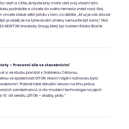
i daří a cítíte, že byste brzy mohli vést svůj vlastní tým.
dobu podnikáte a chcete do svého řemesla vnést nový řád,
n chcete získat větší jistotu v tom, co děláte. „Ať už je váš důvod
tější je vědět, že na tyhle životní změny nemusíte být sami,“ říká
CEO NEWTON University Group, který byl hostem Rádia Blaník.
loty – Pracovní síla ve stavebnictví
uk si ve studiu povídal s Gabrielou Ciklovou,
kou ve společnosti DITON. Hlavní náplní rozhovoru byla
avebnictví. Probrali také aktuální situaci na trhu práce,
nových zaměstnanců a vliv moderní technologie na jejich
i 10. díl seriálu „DITON – dlažby, ploty.“