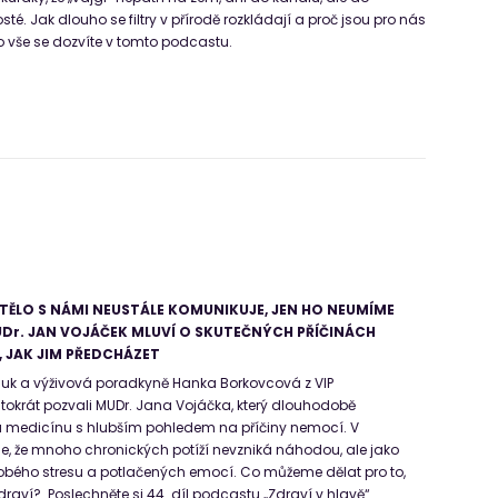
osté. Jak dlouho se filtry v přírodě rozkládají a proč jsou pro nás
 vše se dozvíte v tomto podcastu.
- TĚLO S NÁMI NEUSTÁLE KOMUNIKUJE, JEN HO NEUMÍME
Dr. JAN VOJÁČEK MLUVÍ O SKUTEČNÝCH PŘÍČINÁCH
 JAK JIM PŘEDCHÁZET
Suk a výživová poradkyně Hanka Borkovcová z VIP
entokrát pozvali MUDr. Jana Vojáčka, který dlouhodobě
ou medicínu s hlubším pohledem na příčiny nemocí. V
je, že mnoho chronických potíží nevzniká náhodou, ale jako
bého stresu a potlačených emocí. Co můžeme dělat pro to,
raví? Poslechněte si 44. díl podcastu „Zdraví v hlavě“.