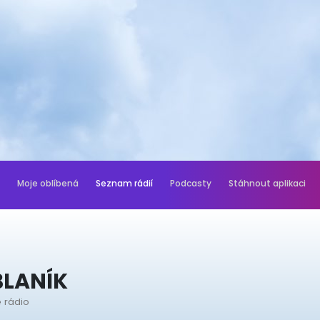
Moje oblíbená
Seznam rádií
Podcasty
Stáhnout aplikaci
BLANÍK
 rádio