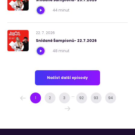
44 minut
22
.
7
.
2026
Snídaně Šampionů- 22.7.2026
48 minut
Načíst další episody
...
1
2
3
92
93
94