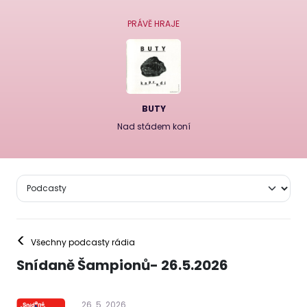
PRÁVĚ HRAJE
BUTY
Nad stádem koní
<
Všechny podcasty rádia
Snídaně Šampionů- 26.5.2026
26
.
5
.
2026