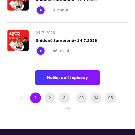
41 minut
24
.
7
.
2026
Snídaně Šampionů- 24.7.2026
46 minut
Načíst další episody
...
1
2
3
93
94
95