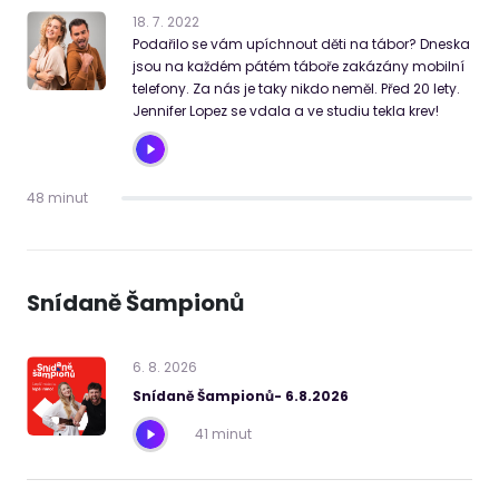
18
.
7
.
2022
Podařilo se vám upíchnout děti na tábor? Dneska
jsou na každém pátém táboře zakázány mobilní
telefony. Za nás je taky nikdo neměl. Před 20 lety.
Jennifer Lopez se vdala a ve studiu tekla krev!
48 minut
Snídaně Šampionů
6
.
8
.
2026
Snídaně Šampionů- 6.8.2026
41 minut