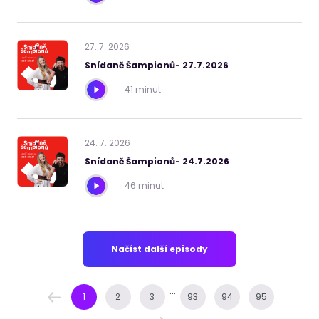
27
.
7
.
2026
Snídaně Šampionů- 27.7.2026
41 minut
24
.
7
.
2026
Snídaně Šampionů- 24.7.2026
46 minut
Načíst další episody
...
1
2
3
93
94
95