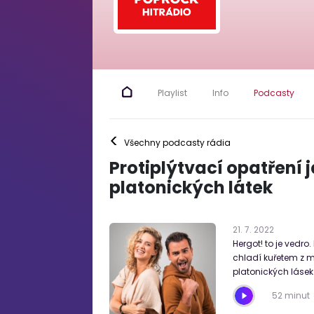
Playlist
Info
Podcasty
<
Všechny podcasty rádia
Protiplýtvací opatření 
platonických látek
21
.
7
.
2022
Hergot! to je vedro
chladí kuřetem z m
platonických lásek 
52 minut