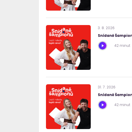
3
.
8
.
2026
Snídaně Šampion
42 minut
31
.
7
.
2026
Snídaně Šampion
42 minut