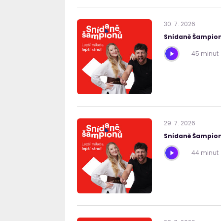
30
.
7
.
2026
Snídaně Šampion
45 minut
29
.
7
.
2026
Snídaně Šampion
44 minut