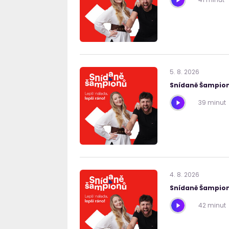
5
.
8
.
2026
Snídaně Šampion
39 minut
4
.
8
.
2026
Snídaně Šampion
42 minut