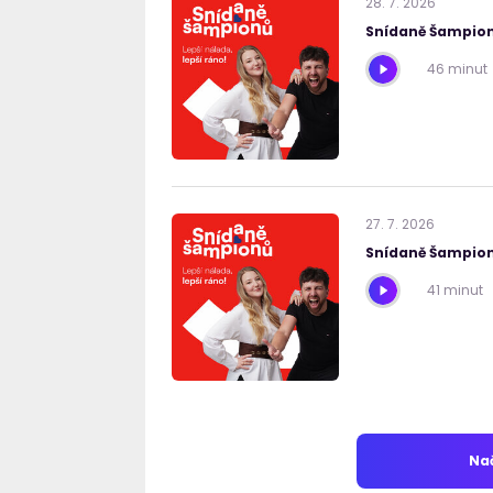
28
.
7
.
2026
Snídaně Šampion
46 minut
27
.
7
.
2026
Snídaně Šampion
41 minut
Nač