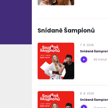
Snídaně Šampionů
7
.
8
.
2026
Snídaně Šampion
40 minut
6
.
8
.
2026
Snídaně Šampion
41 minut