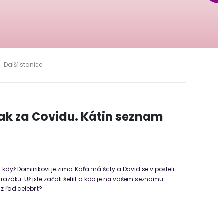
Další stanice
jak za Covidu. Kátin seznam
. I když Dominikovi je zima, Káťa má šaty a David se v posteli
razáku. Už jste začali šetřit a kdo je na vašem seznamu
z řad celebrit?