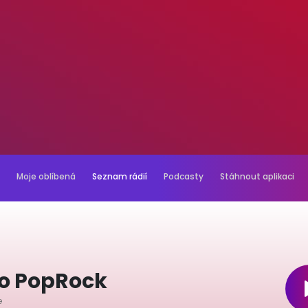
Moje oblíbená
Seznam rádií
Podcasty
Stáhnout aplikaci
io PopRock
e