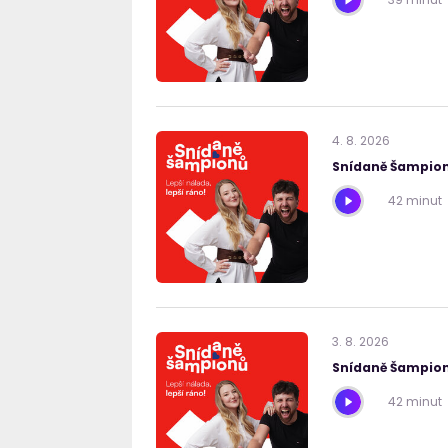
4
.
8
.
2026
Snídaně Šampion
42 minut
3
.
8
.
2026
Snídaně Šampion
42 minut