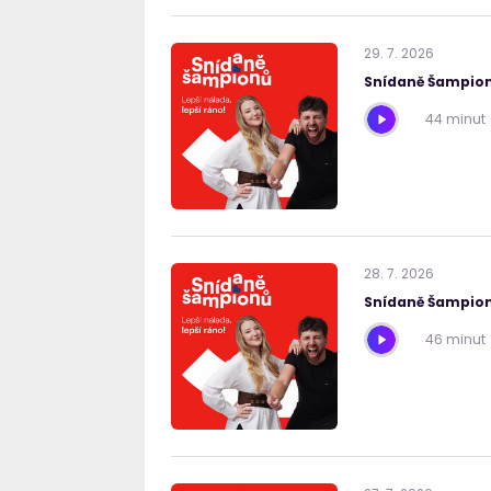
29
.
7
.
2026
Snídaně Šampion
44 minut
28
.
7
.
2026
Snídaně Šampion
46 minut