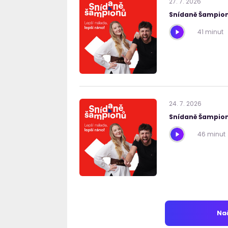
27
.
7
.
2026
Snídaně Šampion
41 minut
24
.
7
.
2026
Snídaně Šampion
46 minut
Nač