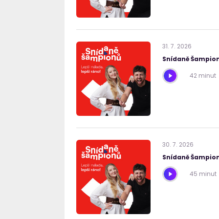
31
.
7
.
2026
Snídaně Šampion
42 minut
30
.
7
.
2026
Snídaně Šampion
45 minut