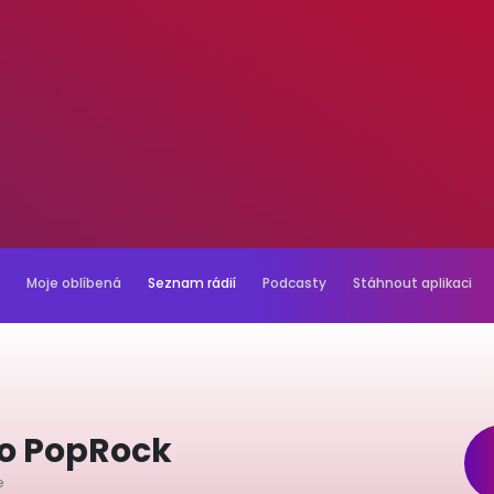
Moje oblíbená
Seznam rádií
Podcasty
Stáhnout aplikaci
io PopRock
e