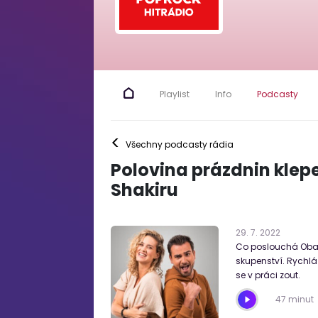
Playlist
Info
Podcasty
<
Všechny podcasty rádia
Polovina prázdnin klep
Shakiru
29
.
7
.
2022
Co poslouchá Obam
skupenství. Rychlá 
se v práci zout.
47 minut