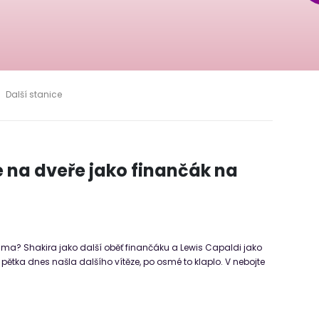
Další stanice
e na dveře jako finančák na
a? Shakira jako další oběť finančáku a Lewis Capaldi jako
pětka dnes našla dalšího vítěze, po osmé to klaplo. V nebojte