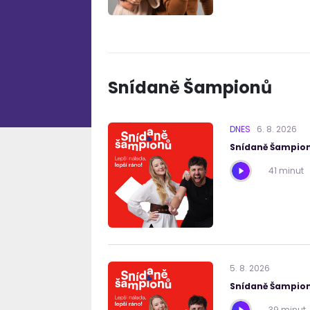
Snídaně Šampionů
DNES
6
.
8
.
2026
Snídaně Šampion
41 minut
5
.
8
.
2026
Snídaně Šampion
39 minut