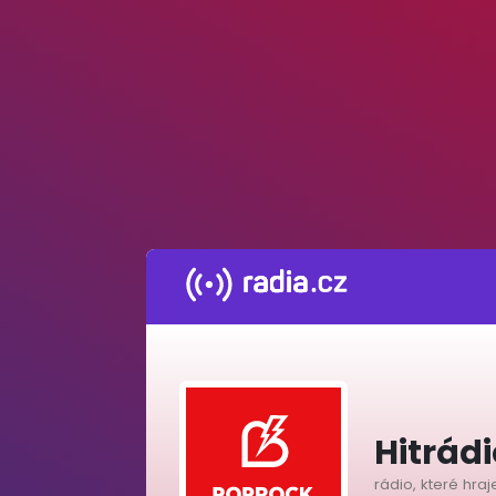
Hitrád
rádio, které hraj