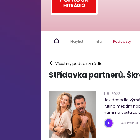
Playlist
Info
Podcasty
<
Všechny podcasty rádia
Střídavka partnerů. Šk
1
.
8
.
2022
Jak dopadla výměna
Putina mezitím nap
námi na cestu za 
49 minut