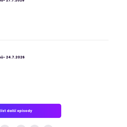
ů- 27.7.2026
ů- 24.7.2026
íst další episody