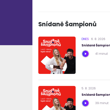
Snídaně Šampionů
DNES
6
.
8
.
2026
Snídaně Šampion
41 minut
5
.
8
.
2026
Snídaně Šampion
39 minut