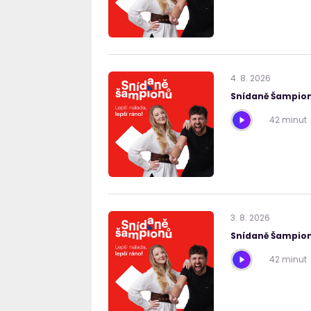
4
.
8
.
2026
Snídaně Šampion
42 minut
3
.
8
.
2026
Snídaně Šampion
42 minut