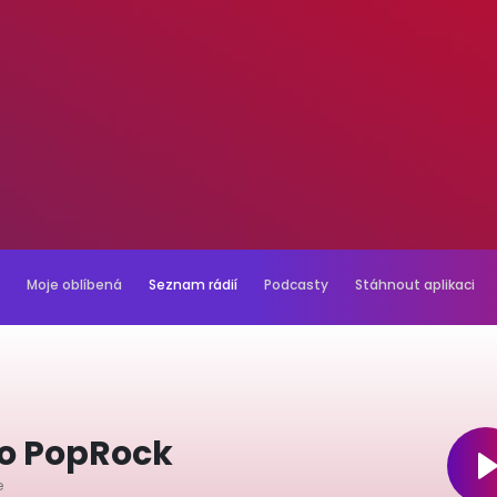
Moje oblíbená
Seznam rádií
Podcasty
Stáhnout aplikaci
io PopRock
e