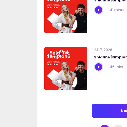
Snídaně Šampion
41 minut
24
.
7
.
2026
Snídaně Šampion
46 minut
Nač