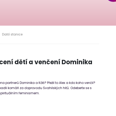
Další stanice
rcení dětí a venčení Dominika
 partnerů Dominika a Káti? Přežil to Alex a kdo koho venčil?
adli komáři za doprovodu Svahilských hitů. Odeberte se s
spirituálním feminismem.