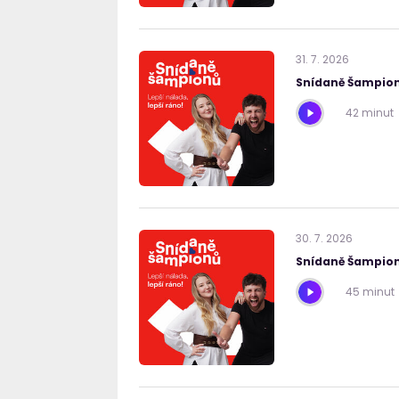
31
.
7
.
2026
Snídaně Šampion
42 minut
30
.
7
.
2026
Snídaně Šampion
45 minut