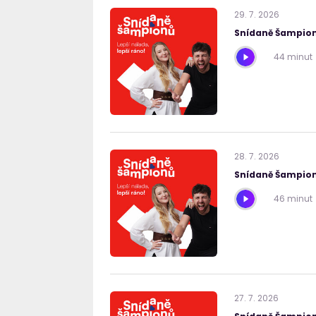
29
.
7
.
2026
Snídaně Šampion
44 minut
28
.
7
.
2026
Snídaně Šampion
46 minut
27
.
7
.
2026