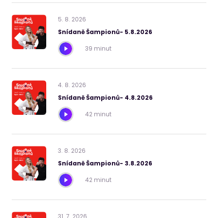
5
.
8
.
2026
Snídaně Šampionů- 5.8.2026
39 minut
4
.
8
.
2026
Snídaně Šampionů- 4.8.2026
42 minut
3
.
8
.
2026
Snídaně Šampionů- 3.8.2026
42 minut
31
.
7
.
2026