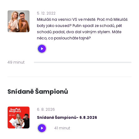
5
.
12
.
2022
Mikuláš na vesnici VS ve městě. Proč má Mikuláš
boty jako soused? Putin spadl ze schodů, pět
schodů padal, dva dal volným stylem. Máte
něco, co posloucháte tajně?
49 minut
Snídaně Šampionů
6
.
8
.
2026
Snídaně Šampionů- 6.8.2026
41 minut