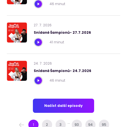
46 minut
27
.
7
.
2026
Snídaně Šampionů- 27.7.2026
41 minut
24
.
7
.
2026
Snídaně Šampionů- 24.7.2026
46 minut
Načíst další episody
...
1
2
3
93
94
95