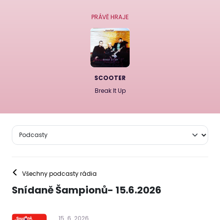
PRÁVĚ HRAJE
SCOOTER
Break It Up
<
Všechny podcasty rádia
Snídaně Šampionů- 15.6.2026
15
.
6
.
2026