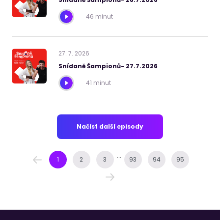
46 minut
27
.
7
.
2026
Snídaně Šampionů- 27.7.2026
41 minut
Načíst další episody
...
1
2
3
93
94
95