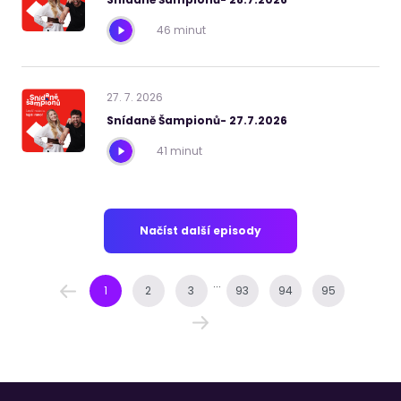
46 minut
27
.
7
.
2026
Snídaně Šampionů- 27.7.2026
41 minut
Načíst další episody
...
1
2
3
93
94
95