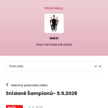
PRÁVĚ HRAJE
MIRAI
Když nemůžeš, tak přidej
<
Všechny podcasty rádia
Snídaně Šampionů- 5.5.2026
5
.
5
.
2026