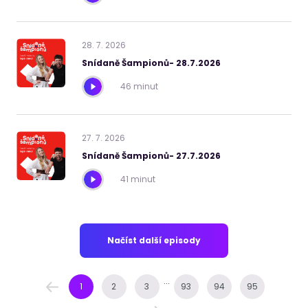
28
.
7
.
2026
Snídaně Šampionů- 28.7.2026
46 minut
27
.
7
.
2026
Snídaně Šampionů- 27.7.2026
41 minut
Načíst další episody
...
1
2
3
93
94
95