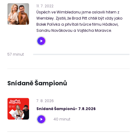
11
.
7
.
2022
Úspěch ve Wimbledonu jsme oslavili hitem z
Wembley. Zjistili, že Brad Pitt chtěl být vždy jako
Bolek Polívka a přivítali tvůrce filmu Hádkovi,
Sandru Novákovou a Vojtěcha Moravce.
57 minut
Snídaně Šampionů
7
.
8
.
2026
Snídaně Šampionů- 7.8.2026
40 minut