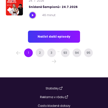
24
.
7
.
2026
Snídaně Šampionů- 24.7.2026
46 minut
Načíst další episody
...
1
2
3
93
94
95
Statistiky
Reklama v rádiu
Často kladené dotazy