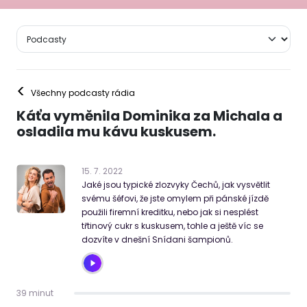
<
Všechny podcasty rádia
Káťa vyměnila Dominika za Michala a
osladila mu kávu kuskusem.
15
.
7
.
2022
Jaké jsou typické zlozvyky Čechů, jak vysvětlit
svému šéfovi, že jste omylem při pánské jízdě
použili firemní kreditku, nebo jak si nesplést
třtinový cukr s kuskusem, tohle a ještě víc se
dozvíte v dnešní Snídani šampionů.
39 minut