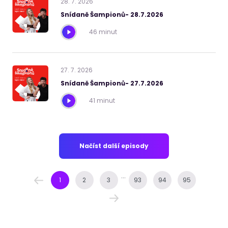
28
.
7
.
2026
Snídaně Šampionů- 28.7.2026
46 minut
27
.
7
.
2026
Snídaně Šampionů- 27.7.2026
41 minut
Načíst další episody
...
1
2
3
93
94
95