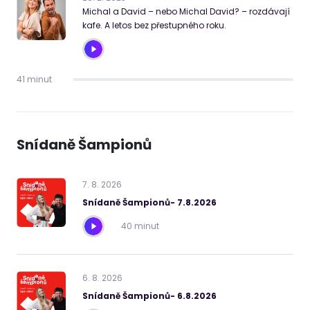
Michal a David – nebo Michal David? – rozdávají
kafe. A letos bez přestupného roku.
41 minut
Snídaně Šampionů
7
.
8
.
2026
Snídaně Šampionů- 7.8.2026
40 minut
6
.
8
.
2026
Snídaně Šampionů- 6.8.2026