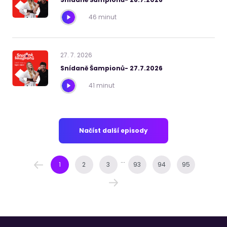
46 minut
27
.
7
.
2026
Snídaně Šampionů- 27.7.2026
41 minut
Načíst další episody
...
1
2
3
93
94
95