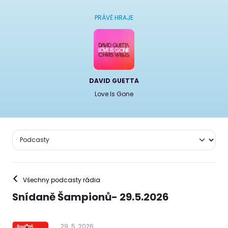
PRÁVĚ HRAJE
DAVID GUETTA
Love Is Gone
<
Všechny podcasty rádia
Snídaně Šampionů- 29.5.2026
29
.
5
.
2026