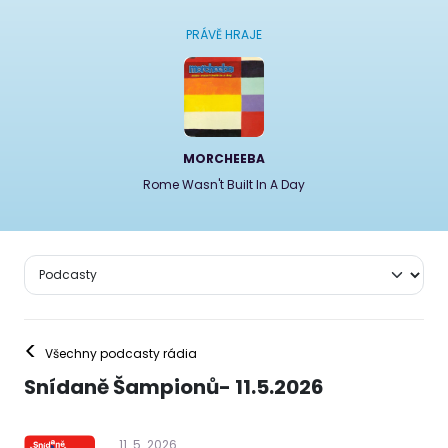
PRÁVĚ HRAJE
MORCHEEBA
Rome Wasn't Built In A Day
<
Všechny podcasty rádia
Snídaně Šampionů- 11.5.2026
11
.
5
.
2026