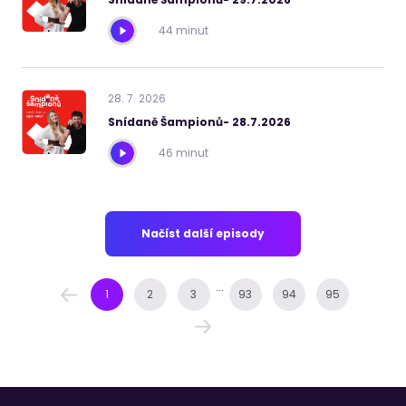
44 minut
28
.
7
.
2026
Snídaně Šampionů- 28.7.2026
46 minut
Načíst další episody
...
1
2
3
93
94
95