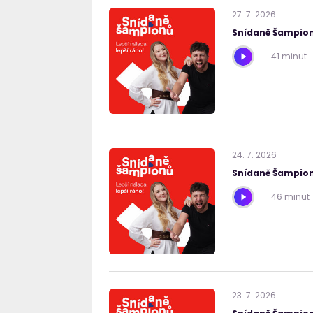
27
.
7
.
2026
Snídaně Šampion
41 minut
24
.
7
.
2026
Snídaně Šampion
46 minut
23
.
7
.
2026