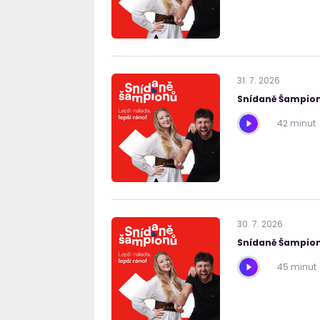
31
.
7
.
2026
Snídaně Šampion
42 minut
30
.
7
.
2026
Snídaně Šampion
45 minut