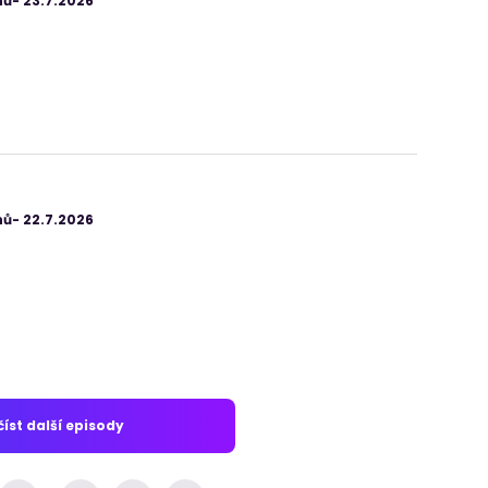
ů- 23.7.2026
ů- 22.7.2026
íst další episody