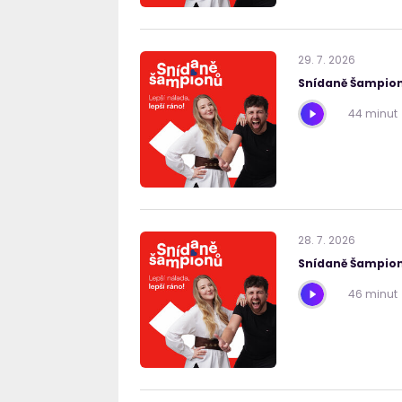
29
.
7
.
2026
Snídaně Šampion
44 minut
28
.
7
.
2026
Snídaně Šampion
46 minut