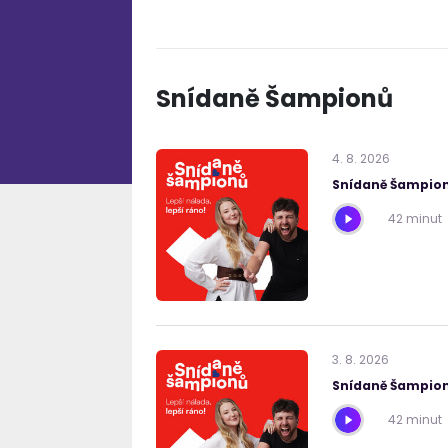
Snídaně Šampionů
4
.
8
.
2026
Snídaně Šampion
42 minut
3
.
8
.
2026
Snídaně Šampion
42 minut