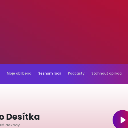
Moje oblíbená
Seznam rádií
Podcasty
Stáhnout aplikaci
o Desítka
nulé dekády