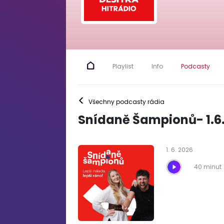
Playlist
Info
Podcasty
<
Všechny podcasty rádia
Snídaně Šampionů- 1.6
1
.
6
.
2026
40 minut