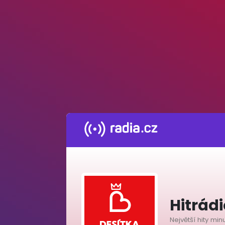
Hitrádi
Největší hity mi