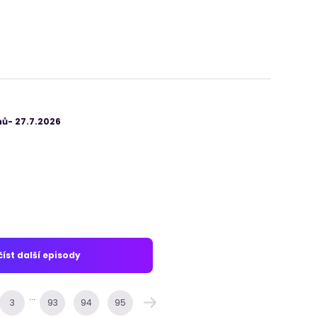
ů- 27.7.2026
íst další episody
...
3
93
94
95