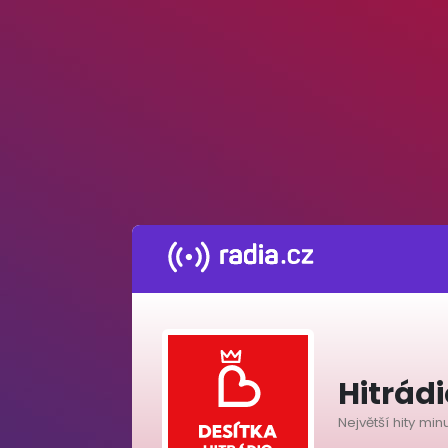
Hitrádi
Největší hity mi