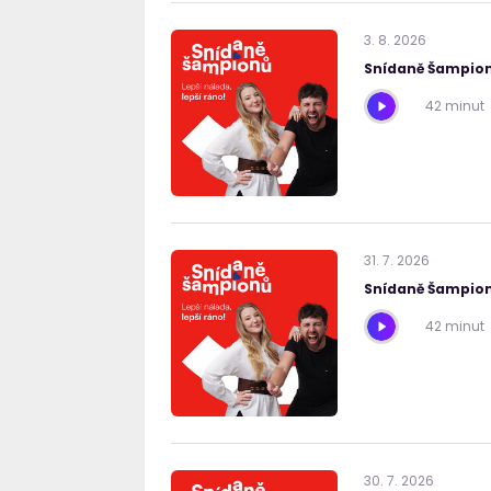
3
.
8
.
2026
Snídaně Šampion
42 minut
31
.
7
.
2026
Snídaně Šampion
42 minut
30
.
7
.
2026