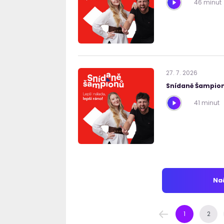
46 minut
27
.
7
.
2026
Snídaně Šampion
41 minut
Nač
1
2