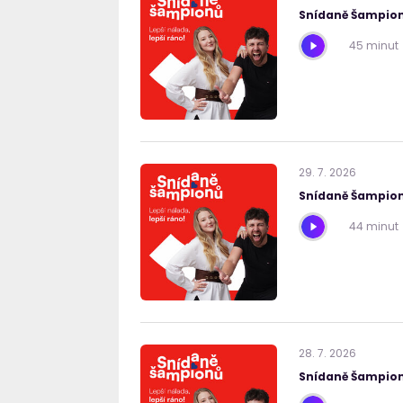
Snídaně Šampion
45 minut
29
.
7
.
2026
Snídaně Šampion
44 minut
28
.
7
.
2026
Snídaně Šampion