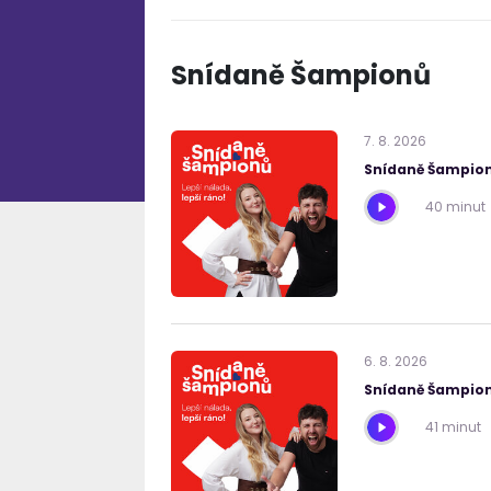
Snídaně Šampionů
7
.
8
.
2026
Snídaně Šampion
40 minut
6
.
8
.
2026
Snídaně Šampion
41 minut