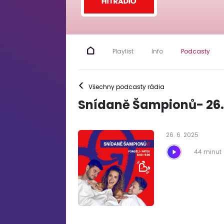
Playlist
Info
Podcasty
<
Všechny podcasty rádia
Snídaně Šampionů- 26.
26
.
6
.
2025
44 minut