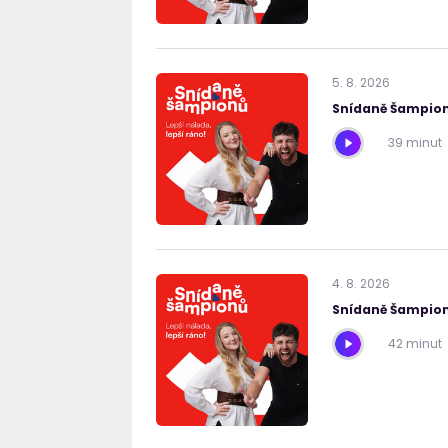
5
.
8
.
2026
Snídaně Šampion
39 minut
4
.
8
.
2026
Snídaně Šampion
42 minut