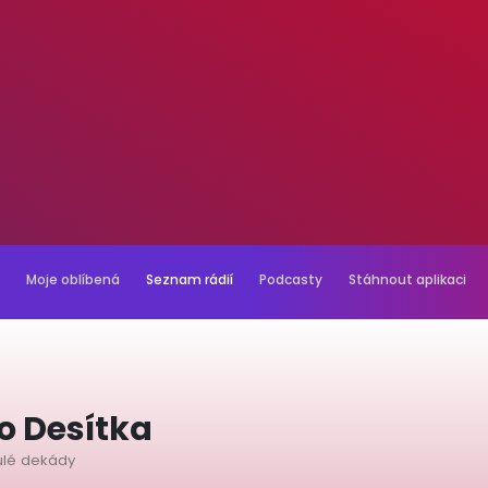
Moje oblíbená
Seznam rádií
Podcasty
Stáhnout aplikaci
o Desítka
nulé dekády