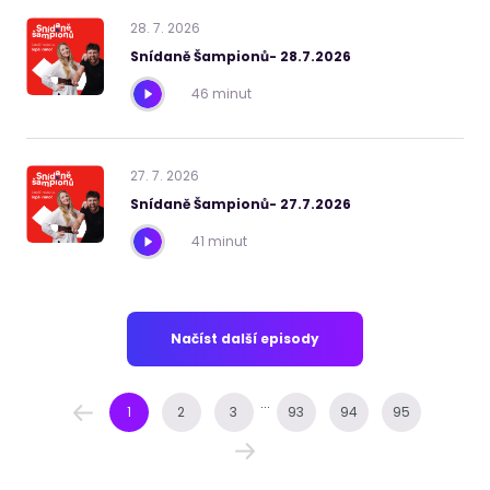
28
.
7
.
2026
Snídaně Šampionů- 28.7.2026
46 minut
27
.
7
.
2026
Snídaně Šampionů- 27.7.2026
41 minut
Načíst další episody
...
1
2
3
93
94
95