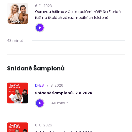
6
.
11
.
2023
Opravdu řešíme v Česku polární záři? Na Floridě
řeší na školách zákaz mobilních telefonů.
43 minut
Snídaně Šampionů
DNES
7
.
8
.
2026
Snídaně Šampionů- 7.8.2026
40 minut
6
.
8
.
2026