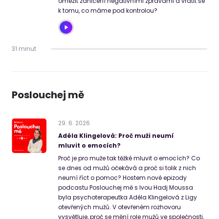
omezit zahlcení negativními zprávami a vrátit se
k tomu, co máme pod kontrolou?
31 minut
Poslouchej mě
29
.
6
.
2026
Adéla Klingelová: Proč muži neumí
mluvit o emocích?
Proč je pro muže tak těžké mluvit o emocích? Co
se dnes od mužů očekává a proč si tolik z nich
neumí říct o pomoc? Hostem nové epizody
podcastu Poslouchej mě s Ivou Hadj Moussa
byla psychoterapeutka Adéla Klingelová z Ligy
otevřených mužů. V otevřeném rozhovoru
vysvětluje, proč se mění role mužů ve společnosti,