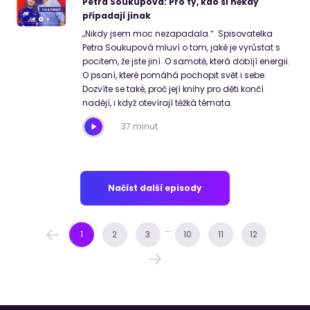
Petra Soukupová: Pro ty, kdo si někdy
připadají jinak
„Nikdy jsem moc nezapadala.“ Spisovatelka
Petra Soukupová mluví o tom, jaké je vyrůstat s
pocitem, že jste jiní. O samotě, která dobíjí energii.
O psaní, které pomáhá pochopit svět i sebe.
Dozvíte se také, proč její knihy pro děti končí
nadějí, i když otevírají těžká témata.
37 minut
Načíst další episody
...
1
2
3
10
11
12