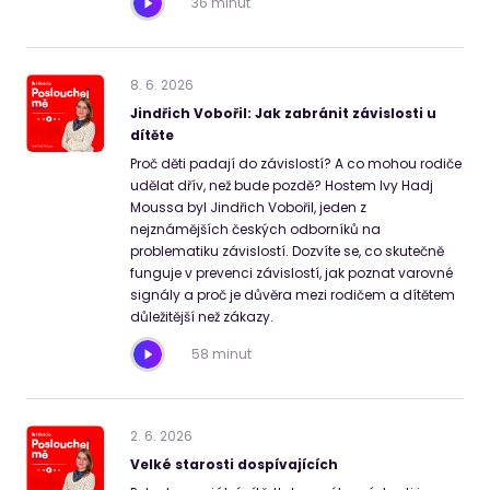
36 minut
8
.
6
.
2026
Jindřich Vobořil: Jak zabránit závislosti u
dítěte
Proč děti padají do závislostí? A co mohou rodiče
udělat dřív, než bude pozdě? Hostem Ivy Hadj
Moussa byl Jindřich Vobořil, jeden z
nejznámějších českých odborníků na
problematiku závislostí. Dozvíte se, co skutečně
funguje v prevenci závislostí, jak poznat varovné
signály a proč je důvěra mezi rodičem a dítětem
důležitější než zákazy.
58 minut
2
.
6
.
2026
Velké starosti dospívajících