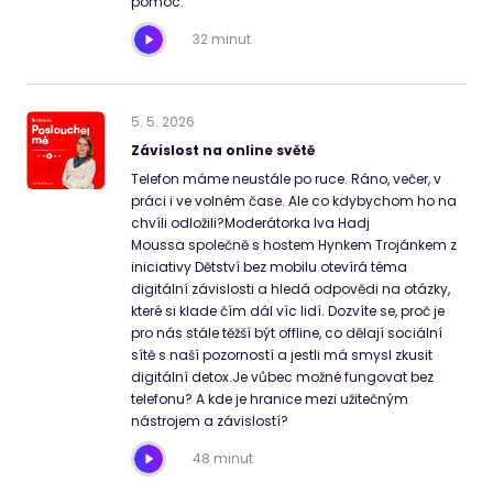
pomoc.
32 minut
5
.
5
.
2026
Závislost na online světě
Telefon máme neustále po ruce. Ráno, večer, v
práci i ve volném čase. Ale co kdybychom ho na
chvíli odložili?Moderátorka Iva Hadj
Moussa společně s hostem Hynkem Trojánkem z
iniciativy Dětství bez mobilu otevírá téma
digitální závislosti a hledá odpovědi na otázky,
které si klade čím dál víc lidí. Dozvíte se, proč je
pro nás stále těžší být offline, co dělají sociální
sítě s naší pozorností a jestli má smysl zkusit
digitální detox.Je vůbec možné fungovat bez
telefonu? A kde je hranice mezi užitečným
nástrojem a závislostí?
48 minut