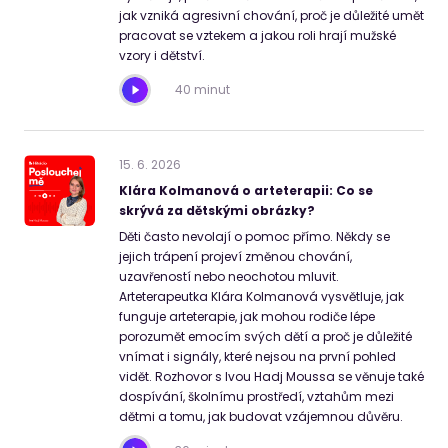
jak vzniká agresivní chování, proč je důležité umět
pracovat se vztekem a jakou roli hrají mužské
vzory i dětství.
40 minut
15
.
6
.
2026
Klára Kolmanová o arteterapii: Co se
skrývá za dětskými obrázky?
Děti často nevolají o pomoc přímo. Někdy se
jejich trápení projeví změnou chování,
uzavřeností nebo neochotou mluvit.
Arteterapeutka Klára Kolmanová vysvětluje, jak
funguje arteterapie, jak mohou rodiče lépe
porozumět emocím svých dětí a proč je důležité
vnímat i signály, které nejsou na první pohled
vidět. Rozhovor s Ivou Hadj Moussa se věnuje také
dospívání, školnímu prostředí, vztahům mezi
dětmi a tomu, jak budovat vzájemnou důvěru.