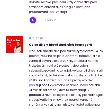
Dozvíte se také, proč není vždy dobré dítě před
strachem chránit a jak funguje postupné
překonávání fobií v terapii.
52 minut
11
.
5
.
2026
Co se děje v hlavě dnešních teenagerů
Proč jsou dnešní děti pod tak velkým tlakem? A jak
poznat, že už nejde jen o „špatnou náladu“, ale o
vážnější psychické potíže? Psycholožka Kamila
Prokešová mluví o úzkostech, depresích,
sebepoškozování i o tom, jak velkou roli dnes hrají
sociální sítě, školní stres nebo vztahy v rodině. Řeč
přišla i na konkrétní situace z praxe, kdy děti
popisují pocit vyčerpání, osamění nebo potřebu
„ulevit si“ od emocí, které už nezvládají. V
podcastu zazní také praktické rady pro rodiče, jak
s dospívajícími mluvit, jak poznat varovné
signály a kdy už je na místě vyhledat odbornou