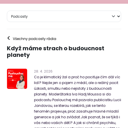
<
Všechny podcasty rádia
Když máme strach o budoucnost
planety
28
.
4
.
2026
Co je klimatický žal a proč ho pociťuje čím dál víc
lidí? Nejde jen o pojem z médií, ale o reálný pocit
úzkosti, smutku nebo nejistoty z budoucnosti
planety. Moderátorka Iva Hadj Moussa si do
podcastu Poslouchej mě pozvala publicistku Lucii
Jandovou, se kterou rozebírá, jak se tento
fenomén projevuje, proč zasahuje hlavně mladší
generace a jak ho zvládat.Jak poznat, že se týká i
vás nebo vašich dětí? A jak si chránit psychiku,