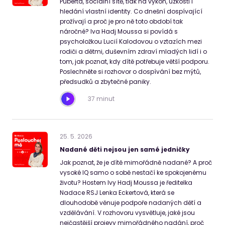
Puberta, sociální sítě, tlak na výkon, úzkosti i
hledání vlastní identity. Co dnešní dospívající
prožívají a proč je pro ně toto období tak
náročné? Iva Hadj Moussa si povídá s
psycholožkou Lucií Kalodovou o vztazích mezi
rodiči a dětmi, duševním zdraví mladých lidí i o
tom, jak poznat, kdy dítě potřebuje větší podporu.
Poslechněte si rozhovor o dospívání bez mýtů,
předsudků a zbytečné paniky.
37 minut
25
.
5
.
2026
Nadané děti nejsou jen samé jedničky
Jak poznat, že je dítě mimořádně nadané? A proč
vysoké IQ samo o sobě nestačí ke spokojenému
životu? Hostem Ivy Hadj Moussa je ředitelka
Nadace RSJ Lenka Eckertová, která se
dlouhodobě věnuje podpoře nadaných dětí a
vzdělávání. V rozhovoru vysvětluje, jaké jsou
nejčastější projevy mimořádného nadání, proč