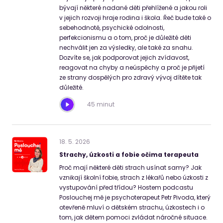
bývají některé nadané děti přehlížené a jakou roli
v jejich rozvoji hraje rodina i škola. Řeč bude také o
sebehodnotě, psychické odolnosti,
perfekcionismu a o tom, proč je důležité děti
nechválit jen za výsledky, ale také za snahu.
Dozvíte se, jak podporovat jejich zvídavost,
reagovat na chyby a neúspěchy a proč je přijetí
ze strany dospělých pro zdravý vývoj dítěte tak
důležité.
45 minut
18
.
5
.
2026
Strachy, úzkosti a fobie očima terapeuta
Proč mají některé děti strach usínat samy? Jak
vznikají školní fobie, strach z lékařů nebo úzkosti z
vystupování před třídou? Hostem podcastu
Poslouchej mě je psychoterapeut Petr Pivoda, který
otevřeně mluví o dětském strachu, úzkostech i o
tom, jak dětem pomoci zvládat náročné situace.