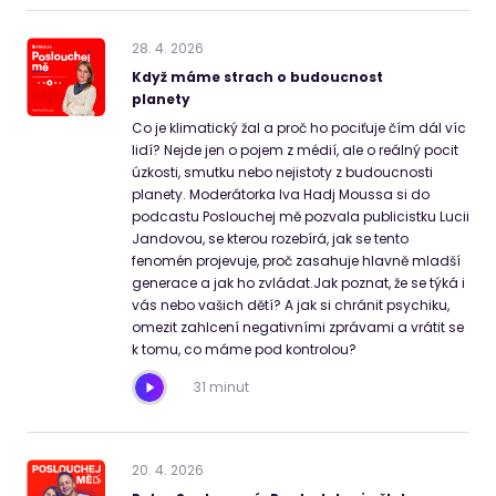
28
.
4
.
2026
Když máme strach o budoucnost
planety
Co je klimatický žal a proč ho pociťuje čím dál víc
lidí? Nejde jen o pojem z médií, ale o reálný pocit
úzkosti, smutku nebo nejistoty z budoucnosti
planety. Moderátorka Iva Hadj Moussa si do
podcastu Poslouchej mě pozvala publicistku Lucii
Jandovou, se kterou rozebírá, jak se tento
fenomén projevuje, proč zasahuje hlavně mladší
generace a jak ho zvládat.Jak poznat, že se týká i
vás nebo vašich dětí? A jak si chránit psychiku,
omezit zahlcení negativními zprávami a vrátit se
k tomu, co máme pod kontrolou?
31 minut
20
.
4
.
2026