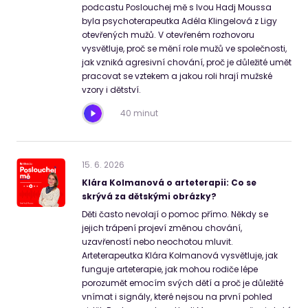
podcastu Poslouchej mě s Ivou Hadj Moussa
byla psychoterapeutka Adéla Klingelová z Ligy
otevřených mužů. V otevřeném rozhovoru
vysvětluje, proč se mění role mužů ve společnosti,
jak vzniká agresivní chování, proč je důležité umět
pracovat se vztekem a jakou roli hrají mužské
vzory i dětství.
40 minut
15
.
6
.
2026
Klára Kolmanová o arteterapii: Co se
skrývá za dětskými obrázky?
Děti často nevolají o pomoc přímo. Někdy se
jejich trápení projeví změnou chování,
uzavřeností nebo neochotou mluvit.
Arteterapeutka Klára Kolmanová vysvětluje, jak
funguje arteterapie, jak mohou rodiče lépe
porozumět emocím svých dětí a proč je důležité
vnímat i signály, které nejsou na první pohled