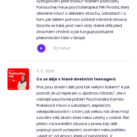
vystupování před třídou? Hostem podcastu
Poslouchej mě je psychoterapeut Petr Pivoda, který
otevřeně mluví o dětském strachu, úzkostech i o
tom, jak dětem pomoci zvládat náročné situace.
Dozvíte se také, proč není vždy dobré dítě před
strachem chránit a jak funguje postupné
překonávání fobií v terapii.
52 minut
11
.
5
.
2026
Co se děje v hlavě dnešních teenagerů
Proč jsou dnešní děti pod tak velkým tlakem? A jak
poznat, že už nejde jen o „špatnou náladu“, ale o
vážnější psychické potíže? Psycholožka Kamila
Prokešová mluví o úzkostech, depresích,
sebepoškozování i o tom, jak velkou roli dnes hrají
sociální sítě, školní stres nebo vztahy v rodině. Řeč
přišla i na konkrétní situace z praxe, kdy děti
popisují pocit vyčerpání, osamění nebo potřebu
„ulevit si“ od emocí, které už nezvládají. V