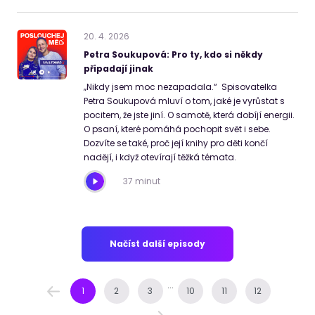
20
.
4
.
2026
Petra Soukupová: Pro ty, kdo si někdy
připadají jinak
„Nikdy jsem moc nezapadala.“ Spisovatelka
Petra Soukupová mluví o tom, jaké je vyrůstat s
pocitem, že jste jiní. O samotě, která dobíjí energii.
O psaní, které pomáhá pochopit svět i sebe.
Dozvíte se také, proč její knihy pro děti končí
nadějí, i když otevírají těžká témata.
37 minut
Načíst další episody
...
1
2
3
10
11
12