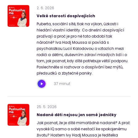
2
.
6
.
2026
Velké starosti dospívajících
Puberta, sociální sítě, tlak na výkon, úzkosti i
hledání vlastní identity. Co dnešní dospívající
prožívají a proč je pro ně toto období tak
náročné? Iva Hadj Moussa si povídá s
psycholožkou Lucií Kalodovou o vztazích mezi
rodiči a dětmi, duševním zdraví mladých lidí i o
tom, jak poznat, kdy dítě potřebuje větší podporu.
Poslechněte si rozhovor o dospívání bez mýtů,
předsudků a zbytečné paniky.
37 minut
25
.
5
.
2026
Nadané děti nejsou jen samé jedničky
Jak poznat, že je dítě mimořádně nadané? A proč
vysoké IQ samo o sobě nestačí ke spokojenému
životu? Hostem Ivy Hadj Moussa je ředitelka