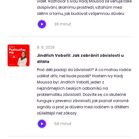
vidět. Rozhovor s Ivou Hadj Moussa se věnuje také
dospívání, školnímu prostředí, vztahům mezi
dětmi a tomu, jak budovat vzájemnou důvěru.
36 minut
8
.
6
.
2026
Jindřich Vobořil: Jak zabránit závislosti u
dítěte
Proč děti padají do závislostí? A co mohou rodiče
udělat dřív, než bude pozdě? Hostem Ivy Hadj
Moussa byl Jindřich Vobořil, jeden z
nejznámějších českých odborníků na
problematiku závislostí. Dozvíte se, co skutečně
funguje v prevenci závislostí, jak poznat varovné
signály a proč je důvěra mezi rodičem a dítětem
důležitější než zákazy.
58 minut