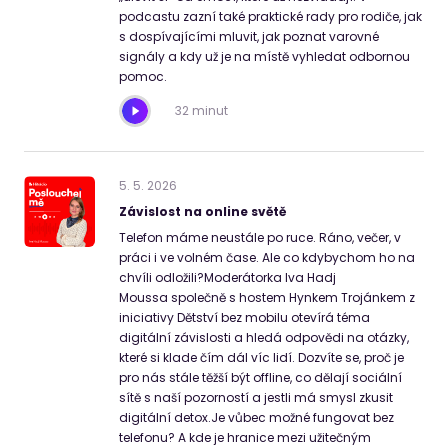
podcastu zazní také praktické rady pro rodiče, jak
s dospívajícími mluvit, jak poznat varovné
signály a kdy už je na místě vyhledat odbornou
pomoc.
32 minut
5
.
5
.
2026
Závislost na online světě
Telefon máme neustále po ruce. Ráno, večer, v
práci i ve volném čase. Ale co kdybychom ho na
chvíli odložili?Moderátorka Iva Hadj
Moussa společně s hostem Hynkem Trojánkem z
iniciativy Dětství bez mobilu otevírá téma
digitální závislosti a hledá odpovědi na otázky,
které si klade čím dál víc lidí. Dozvíte se, proč je
pro nás stále těžší být offline, co dělají sociální
sítě s naší pozorností a jestli má smysl zkusit
digitální detox.Je vůbec možné fungovat bez
telefonu? A kde je hranice mezi užitečným