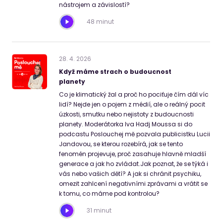
nástrojem a závislostí?
48 minut
28
.
4
.
2026
Když máme strach o budoucnost
planety
Co je klimatický žal a proč ho pociťuje čím dál víc
lidí? Nejde jen o pojem z médií, ale o reálný pocit
úzkosti, smutku nebo nejistoty z budoucnosti
planety. Moderátorka Iva Hadj Moussa si do
podcastu Poslouchej mě pozvala publicistku Lucii
Jandovou, se kterou rozebírá, jak se tento
fenomén projevuje, proč zasahuje hlavně mladší
generace a jak ho zvládat.Jak poznat, že se týká i
vás nebo vašich dětí? A jak si chránit psychiku,
omezit zahlcení negativními zprávami a vrátit se
k tomu, co máme pod kontrolou?
31 minut