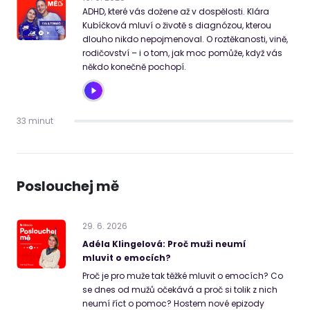
ADHD, které vás dožene až v dospělosti. Klára
Kubíčková mluví o životě s diagnózou, kterou
dlouho nikdo nepojmenoval. O roztěkanosti, vině,
rodičovství – i o tom, jak moc pomůže, když vás
někdo konečně pochopí.
33 minut
Poslouchej mě
29
.
6
.
2026
Adéla Klingelová: Proč muži neumí
mluvit o emocích?
Proč je pro muže tak těžké mluvit o emocích? Co
se dnes od mužů očekává a proč si tolik z nich
neumí říct o pomoc? Hostem nové epizody