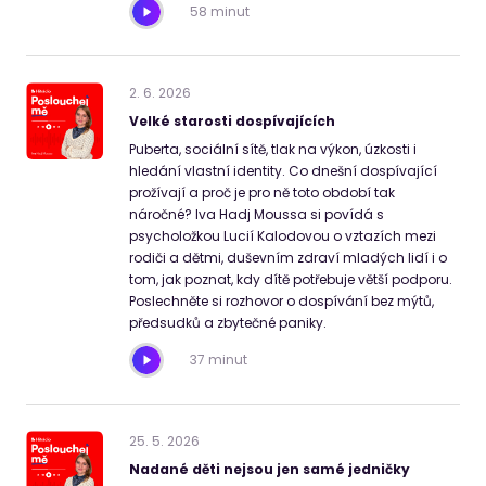
58 minut
2
.
6
.
2026
Velké starosti dospívajících
Puberta, sociální sítě, tlak na výkon, úzkosti i
hledání vlastní identity. Co dnešní dospívající
prožívají a proč je pro ně toto období tak
náročné? Iva Hadj Moussa si povídá s
psycholožkou Lucií Kalodovou o vztazích mezi
rodiči a dětmi, duševním zdraví mladých lidí i o
tom, jak poznat, kdy dítě potřebuje větší podporu.
Poslechněte si rozhovor o dospívání bez mýtů,
předsudků a zbytečné paniky.
37 minut
25
.
5
.
2026
Nadané děti nejsou jen samé jedničky