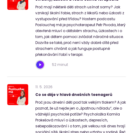
Proč mají některé děti strach usínat samy? Jak
vznikají školní fobie, strach z lékařů nebo úzkosti z
vystupování před třídou? Hostem podcastu
Poslouchej mě je psychoterapeut Petr Pivoda, který
otevřeně mluví o dětském strachu, úzkostech i o
tom, jak dětem pomoci zvládat náročné situace.
Dozvíte se také, proč není vždy dobré dítě před
strachem chránit a jak funguje postupné
překonávání fobií v terapii.
52 minut
11
.
5
.
2026
Co se děje v hlavě dnešních teenagerů
Proč jsou dnešní děti pod tak velkým tlakem? A jak
poznat, že už nejde jen o „špatnou náladu“, ale o
vážnější psychické potíže? Psycholožka Kamila
Prokešová mluví o úzkostech, depresích,
sebepoškozování i o tom, jak velkou roli dnes hrají
sociální sítě, školní stres nebo vztahy v rodině. Řeč