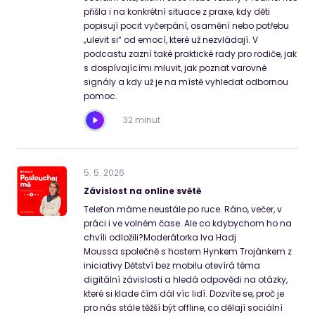
přišla i na konkrétní situace z praxe, kdy děti
popisují pocit vyčerpání, osamění nebo potřebu
„ulevit si“ od emocí, které už nezvládají. V
podcastu zazní také praktické rady pro rodiče, jak
s dospívajícími mluvit, jak poznat varovné
signály a kdy už je na místě vyhledat odbornou
pomoc.
32 minut
5
.
5
.
2026
Závislost na online světě
Telefon máme neustále po ruce. Ráno, večer, v
práci i ve volném čase. Ale co kdybychom ho na
chvíli odložili?Moderátorka Iva Hadj
Moussa společně s hostem Hynkem Trojánkem z
iniciativy Dětství bez mobilu otevírá téma
digitální závislosti a hledá odpovědi na otázky,
které si klade čím dál víc lidí. Dozvíte se, proč je
pro nás stále těžší být offline, co dělají sociální