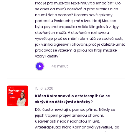
Proč je pro muže tak těžké mluvit o emocích? Co
se dnes od mužů očekává a proč si tolik z nich
neumí říct o pomoc? Hostem nové epizody
podcastu Poslouchej mě s Ivou Hadj Moussa
byla psychoterapeutka Adéla Klingelová z Ligy
otevřených mužů. V otevřeném rozhovoru
vysvětluje, proč se mění role mužů ve společnosti,
jak vzniká agresivní chování, proč je důležité umět
pracovat se vztekem a jakou roli hrají mužské
vzory i dětství.
40 minut
15
.
6
.
2026
Klára Kolmanová o arteterapii: Co se
skrývá za dětskými obrázky?
Děti často nevolají o pomoc přímo. Někdy se
jejich trápení projeví změnou chování,
uzavřeností nebo neochotou mluvit.
Arteterapeutka Klára Kolmanová vysvětluje, jak