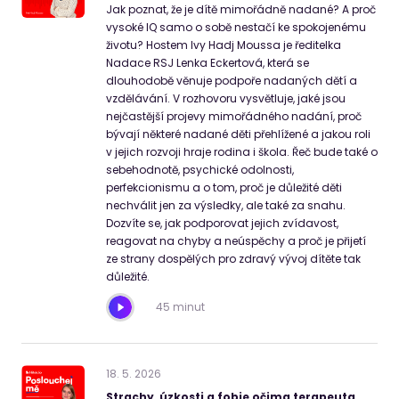
Jak poznat, že je dítě mimořádně nadané? A proč
vysoké IQ samo o sobě nestačí ke spokojenému
životu? Hostem Ivy Hadj Moussa je ředitelka
Nadace RSJ Lenka Eckertová, která se
dlouhodobě věnuje podpoře nadaných dětí a
vzdělávání. V rozhovoru vysvětluje, jaké jsou
nejčastější projevy mimořádného nadání, proč
bývají některé nadané děti přehlížené a jakou roli
v jejich rozvoji hraje rodina i škola. Řeč bude také o
sebehodnotě, psychické odolnosti,
perfekcionismu a o tom, proč je důležité děti
nechválit jen za výsledky, ale také za snahu.
Dozvíte se, jak podporovat jejich zvídavost,
reagovat na chyby a neúspěchy a proč je přijetí
ze strany dospělých pro zdravý vývoj dítěte tak
důležité.
45 minut
18
.
5
.
2026
Strachy, úzkosti a fobie očima terapeuta