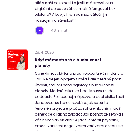
sítě s naší pozorností a jestli má smysl zkusit
digitální detox.Je vůbec možné fungovat bez
telefonu? A kde je hranice mezi užitečným
nástrojem a závislostí?
48 minut
28
.
4
.
2026
Když máme strach o budoucnost
planety
Co je klimatický žal a proč ho pociťuje čím dál víc
lidí? Nejde jen o pojem z médií, ale o reálný pocit
úzkosti, smutku nebo nejistoty z budoucnosti
planety. Moderátorka Iva Hadj Moussa si do
podcastu Poslouchej mě pozvala publicistku Lucii
Jandovou, se kterou rozebírá, jak se tento
fenomén projevuje, proč zasahuje hlavně mladší
generace a jak ho zvládat.Jak poznat, že se týká i
vás nebo vašich dětí? A jak si chránit psychiku,
omezit zahlcení negativními zprávami a vrátit se