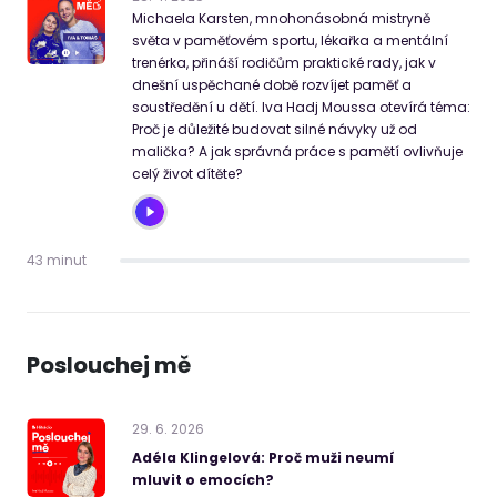
Michaela Karsten, mnohonásobná mistryně
světa v paměťovém sportu, lékařka a mentální
trenérka, přináší rodičům praktické rady, jak v
dnešní uspěchané době rozvíjet paměť a
soustředění u dětí. Iva Hadj Moussa otevírá téma:
Proč je důležité budovat silné návyky už od
malička? A jak správná práce s pamětí ovlivňuje
celý život dítěte?
43 minut
Poslouchej mě
29
.
6
.
2026
Adéla Klingelová: Proč muži neumí
mluvit o emocích?