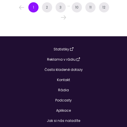
...
1
2
3
10
11
12
Statistiky
Reklama v rádiu
Často kladené dotazy
Kontakt
Rádia
Podcasty
Aplikace
Jak si nás naladíte