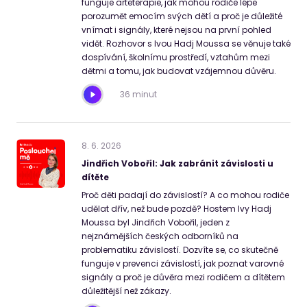
funguje arteterapie, jak mohou rodiče lépe
porozumět emocím svých dětí a proč je důležité
vnímat i signály, které nejsou na první pohled
vidět. Rozhovor s Ivou Hadj Moussa se věnuje také
dospívání, školnímu prostředí, vztahům mezi
dětmi a tomu, jak budovat vzájemnou důvěru.
36 minut
8
.
6
.
2026
Jindřich Vobořil: Jak zabránit závislosti u
dítěte
Proč děti padají do závislostí? A co mohou rodiče
udělat dřív, než bude pozdě? Hostem Ivy Hadj
Moussa byl Jindřich Vobořil, jeden z
nejznámějších českých odborníků na
problematiku závislostí. Dozvíte se, co skutečně
funguje v prevenci závislostí, jak poznat varovné
signály a proč je důvěra mezi rodičem a dítětem
důležitější než zákazy.