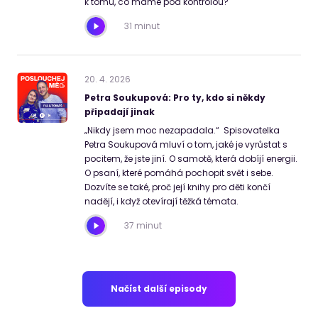
k tomu, co máme pod kontrolou?
31 minut
20
.
4
.
2026
Petra Soukupová: Pro ty, kdo si někdy
připadají jinak
„Nikdy jsem moc nezapadala.“ Spisovatelka
Petra Soukupová mluví o tom, jaké je vyrůstat s
pocitem, že jste jiní. O samotě, která dobíjí energii.
O psaní, které pomáhá pochopit svět i sebe.
Dozvíte se také, proč její knihy pro děti končí
nadějí, i když otevírají těžká témata.
37 minut
Načíst další episody