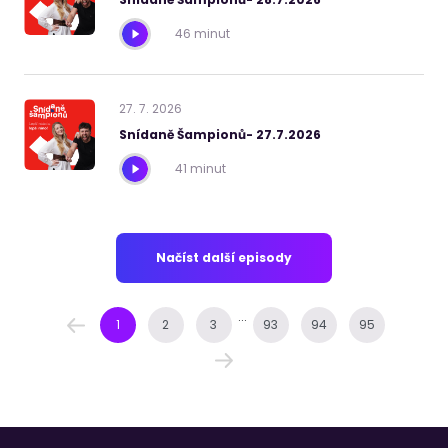
46 minut
27
.
7
.
2026
Snídaně Šampionů- 27.7.2026
41 minut
Načíst další episody
...
1
2
3
93
94
95