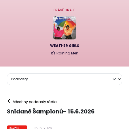
PRÁVĚ HRAJE
WEATHER GIRLS
It's Raining Men
<
Všechny podcasty rádia
Snídaně Šampionů- 15.6.2026
15
.
6
.
2026