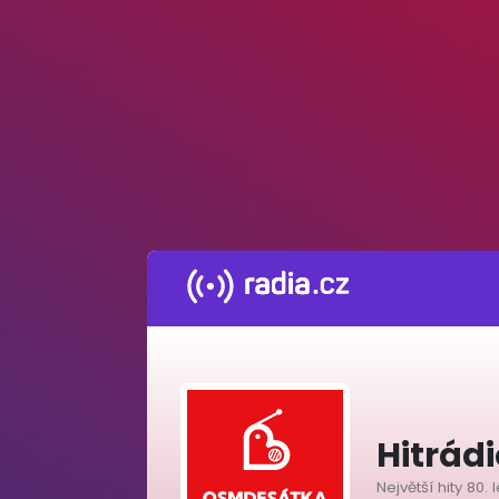
Hitrád
Největší hity 80. l