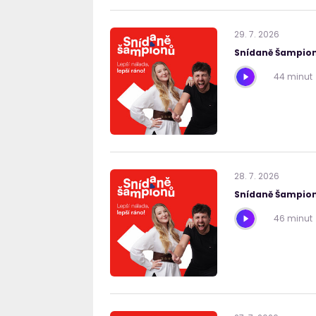
29
.
7
.
2026
Snídaně Šampion
44 minut
28
.
7
.
2026
Snídaně Šampion
46 minut