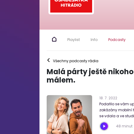
Playlist
Info
Podcasty
<
Všechny podcasty rádia
Malá párty ještě nikoho
málem.
18
.
7
.
2022
Podařilo se vám u
zakázány mobilní te
se vdala a ve studi
48 minut