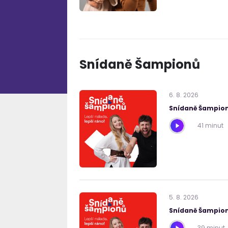
Snídaně Šampionů
6
.
8
.
2026
Snídaně Šampion
41 minut
5
.
8
.
2026
Snídaně Šampion
39 minut