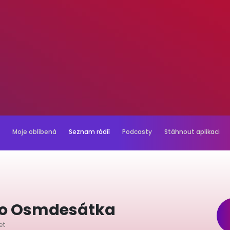
Moje oblíbená
Seznam rádií
Podcasty
Stáhnout aplikaci
io Osmdesátka
et