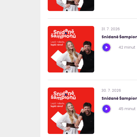
31
.
7
.
2026
Snídaně Šampion
42 minut
30
.
7
.
2026
Snídaně Šampion
45 minut