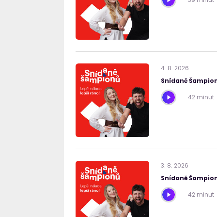
4
.
8
.
2026
Snídaně Šampion
42 minut
3
.
8
.
2026
Snídaně Šampion
42 minut