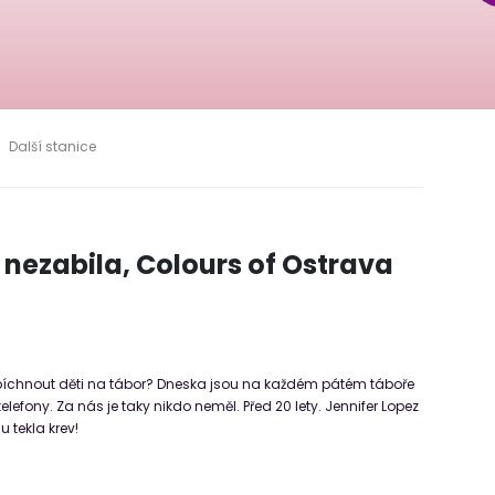
Další stanice
 nezabila, Colours of Ostrava
píchnout děti na tábor? Dneska jsou na každém pátém táboře
lefony. Za nás je taky nikdo neměl. Před 20 lety. Jennifer Lopez
u tekla krev!