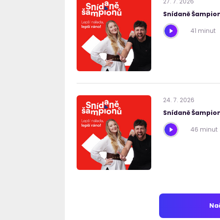
27
.
7
.
2026
Snídaně Šampion
41 minut
24
.
7
.
2026
Snídaně Šampion
46 minut
Nač