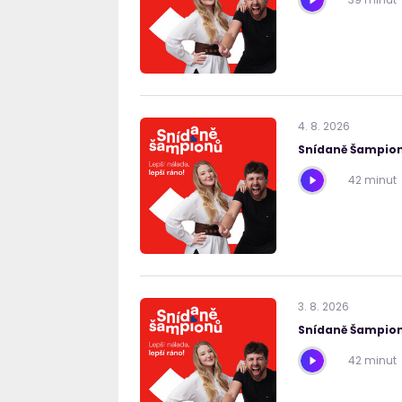
4
.
8
.
2026
Snídaně Šampion
42 minut
3
.
8
.
2026
Snídaně Šampion
42 minut