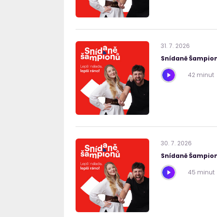
31
.
7
.
2026
Snídaně Šampion
42 minut
30
.
7
.
2026
Snídaně Šampion
45 minut