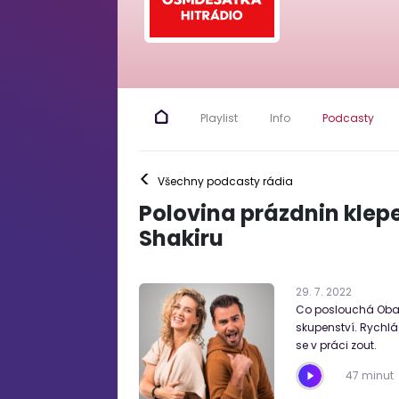
Playlist
Info
Podcasty
<
Všechny podcasty rádia
Polovina prázdnin klep
Shakiru
29
.
7
.
2022
Co poslouchá Obam
skupenství. Rychlá 
se v práci zout.
47 minut