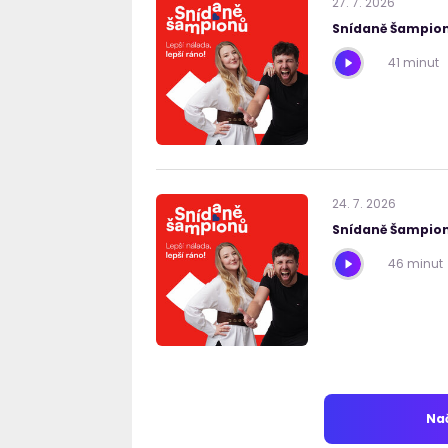
27
.
7
.
2026
Snídaně Šampion
41 minut
24
.
7
.
2026
Snídaně Šampion
46 minut
Nač