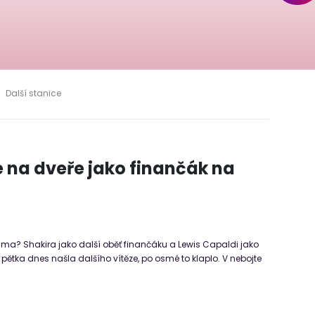
Další stanice
e na dveře jako finančák na
a? Shakira jako další oběť finančáku a Lewis Capaldi jako
pětka dnes našla dalšího vítěze, po osmé to klaplo. V nebojte