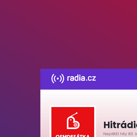
Hitrád
Největší hity 80. l