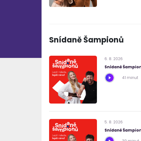
Snídaně Šampionů
6
.
8
.
2026
Snídaně Šampion
41 minut
5
.
8
.
2026
Snídaně Šampion
39 minut