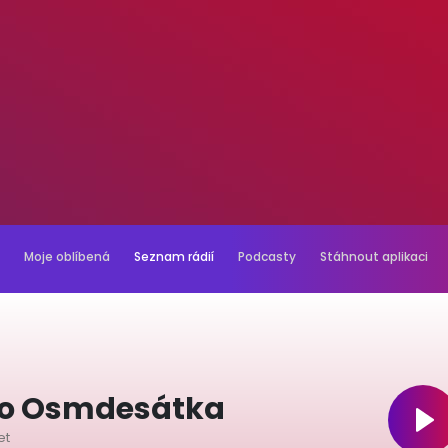
Moje oblíbená
Seznam rádií
Podcasty
Stáhnout aplikaci
io Osmdesátka
et