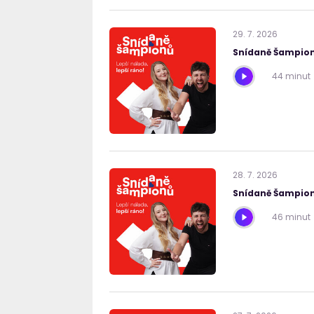
29
.
7
.
2026
Snídaně Šampion
44 minut
28
.
7
.
2026
Snídaně Šampion
46 minut