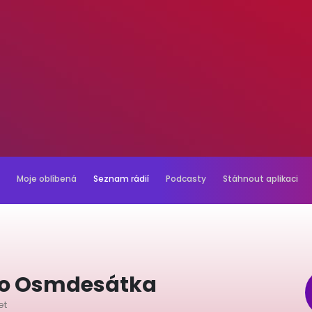
Moje oblíbená
Seznam rádií
Podcasty
Stáhnout aplikaci
io Osmdesátka
et