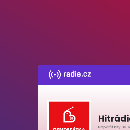
Hitrád
Největší hity 80. l