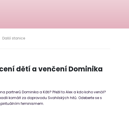
Další stanice
rcení dětí a venčení Dominika
 partnerů Dominika a Káti? Přežil to Alex a kdo koho venčil?
adli komáři za doprovodu Svahilských hitů. Odeberte se s
spirituálním feminismem.