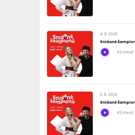
4
.
8
.
2026
Snídaně Šampion
42 minut
3
.
8
.
2026
Snídaně Šampion
42 minut