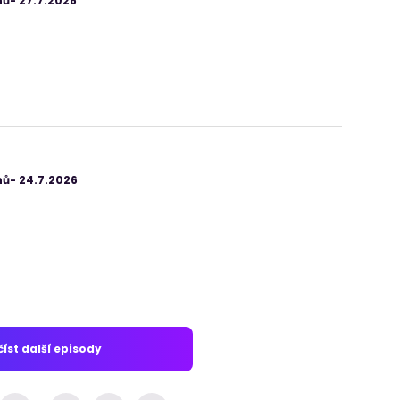
ů- 27.7.2026
ů- 24.7.2026
íst další episody