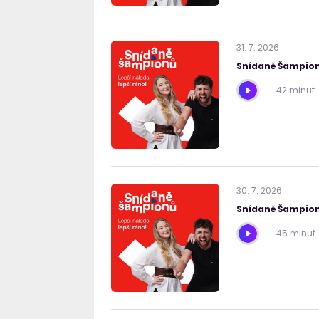
31
.
7
.
2026
Snídaně Šampion
42 minut
30
.
7
.
2026
Snídaně Šampion
45 minut