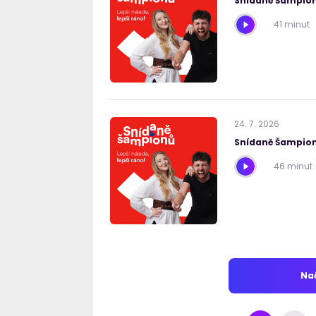
Snídaně Šampion
41 minut
24
.
7
.
2026
Snídaně Šampion
46 minut
Nač