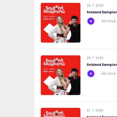
29
.
7
.
2026
Snídaně Šampion
44 minut
28
.
7
.
2026
Snídaně Šampion
46 minut
27
.
7
.
2026