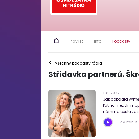
Playlist
Info
Podcasty
<
Všechny podcasty rádia
Střídavka partnerů. Šk
1
.
8
.
2022
Jak dopadla výměna
Putina mezitím nap
námi na cestu za 
49 minut