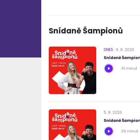
Snídaně Šampionů
DNES
6
.
8
.
2026
Snídaně Šampion
41 minut
5
.
8
.
2026
Snídaně Šampion
39 minut