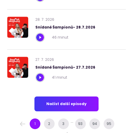
28
.
7
.
2026
Snídaně Šampionů- 28.7.2026
46 minut
27
.
7
.
2026
Snídaně Šampionů- 27.7.2026
41 minut
Načíst další episody
...
1
2
3
93
94
95