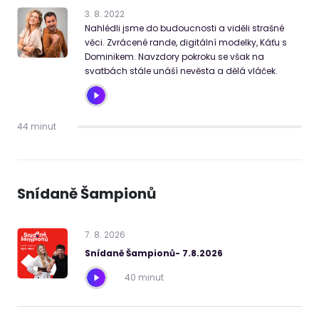
3
.
8
.
2022
Nahlédli jsme do budoucnosti a viděli strašné
věci. Zvrácené rande, digitální modelky, Káťu s
Dominikem. Navzdory pokroku se však na
svatbách stále unáší nevěsta a dělá vláček.
44 minut
Snídaně Šampionů
7
.
8
.
2026
Snídaně Šampionů- 7.8.2026
40 minut